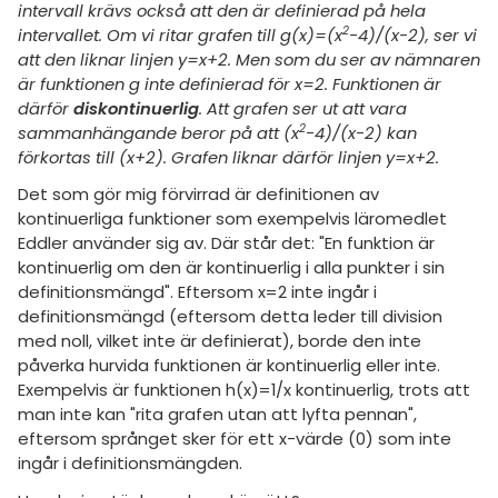
amhällsorientering
intervall krävs också att den är definierad på hela
Topplistor
2
intervallet. Om vi ritar grafen till g(x)=(x
-4)/(x-2), ser vi
för högskolan
konomi
att den liknar linjen y=x+2. Men som du ser av nämnaren
Regler
iversitet
är funktionen g inte definierad för x=2. Funktionen är
ler ämnen
därför
diskontinuerlig
. Att grafen ser ut att vara
gskoleprovet
För lärare
2
sammanhängande beror på att (x
-4)/(x-2) kan
riga diskussioner
förkortas till (x+2). Grafen liknar därför linjen y=x+2.
Fy (mattedelen)
9 inloggade
Det som gör mig förvirrad är definitionen av
lmänna diskussioner
kontinuerliga funktioner som exempelvis läromedlet
Om Pluggakuten
Eddler använder sig av. Där står det: "En funktion är
kontinuerlig om den är kontinuerlig i alla punkter i sin
Allmänna villkor
definitionsmängd". Eftersom x=2 inte ingår i
definitionsmängd (eftersom detta leder till division
Cookie-inställningar
med noll, vilket inte är definierat), borde den inte
påverka hurvida funktionen är kontinuerlig eller inte.
Exempelvis är funktionen h(x)=1/x kontinuerlig, trots att
man inte kan "rita grafen utan att lyfta pennan",
eftersom språnget sker för ett x-värde (0) som inte
ingår i definitionsmängden.