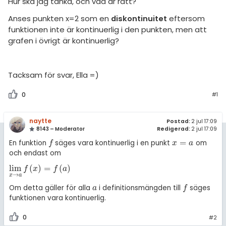
Hur ska jag tänka, och vad är rätt?
Anses punkten x=2 som en
diskontinuitet
eftersom
funktionen inte är kontinuerlig i den punkten, men att
grafen i övrigt är kontinuerlig?
Tacksam för svar, Ella =)
0
#1
naytte
Postad:
2 jul 17:09
8143 – Moderator
Redigerad:
2 jul 17:09
=
En funktion
säges vara kontinuerlig i en punkt
om
f
x
=
a
f
x
a
och endast om
lim
(
)
=
(
)
lim
x
→
a
f
x
=
f
a
f
x
f
a
→
x
a
Om detta gäller för alla
i definitionsmängden till
säges
a
f
a
f
funktionen vara kontinuerlig.
0
#2