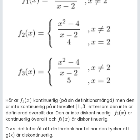
(
)
Här är
kontinuerlig (på sin definitionsmängd) men den
f
1
(
x
)
f
x
1
[
1
,
3
]
är inte kontinuerlig på intervallet
eftersom den inte är
[
1
,
3
]
(
)
definierad överallt där. Den är inte diskontinuerlig.
är
f
2
(
x
)
f
x
2
(
)
kontinuerlig överallt och
är diskontinuerlig.
f
3
(
x
)
f
x
3
D.v.s. det lutar åt att din lärobok har fel när den tycker att
g(x) är diskontinuerlig.