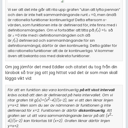
Vi ser att det inte går att rita upp grafen ”utan att lyfta pennan”
och den är inte helt sammanhängande runt 𝑥 =0, men ändå
är rationella funktioner kontinuerliga! Detta eftersom x-
värden, som funktionen inte är definierad för, inte finns med i
definitionsmängden. Om vi fortsätter att titta på 𝑓⁡(𝑥) =1𝑥 så
är 𝑥 =0 inte med i definitionsmängden och då
är 𝑓⁡(𝑥) definierad och sammanhängande för sin
definitionsmängd, därför är den kontinuerlig. Detta gäller för
alla rationella funktioner att de är kontinuerliga. Vi kommer
även att bekanta oss med diskreta funktioner.
Om jag jämför det med Eddler och citatet du tog från din
lärobok så tror jag att jag hittat vad det är som man skall
lägga vikt vid:
För att en funktion ska vara kontinuerlig
på ett visst intervall
krävs också att den är definierad på hela intervallet. Om vi
2
ritar grafen till g(x)=(x
-4)/(x-2), ser vi att den liknar linjen
y=x+2. Men som du ser av nämnaren är funktionen g inte
definierad för x=2. Funktionen är därför
diskontinuerlig
. Att
2
grafen ser ut att vara sammanhängande beror på att (x
-
4)/(x-2) kan förkortas till (x+2). Grafen liknar därför linjen
y=x+2.