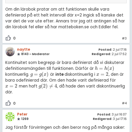
Om din lärobok pratar om att funktionen skulle vara
definierad på ett helt intervall där x=2 ingick så kanske det
var det de var ute efter. Annars tror jag att antingen så har
din lärobok fel eller så har matteboken.se och Eddler fel.
0
#3
naytte
Postad:
2 jul 17:16
8143 – Moderator
Redigerad:
2 jul 17:52
Kontinuitet som begrepp är bara definierat då vi diskuterar
=
(
)
definitionsmängden till funktionen. Därför är
h
=
h
(
x
)
h
h
x
=
(
)
=
2
kontinuerlig.
är
inte
diskontinuerlig i
, den är
g
=
g
(
x
)
x
=
2
g
g
x
x
bara odefinierad där. Om den hade varit definierad för
=
2
(
2
)
≠
4
men haft
, då hade den varit diskontinuerlig
x
=
2
g
(
2
)
≠
4
x
g
där.
0
#4
Peter
Postad:
3 jul 16:07
1269
Redigerad:
3 jul 17:16
Jag förstår förvirringen och den beror nog på många saker: