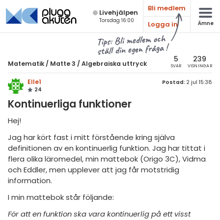
Bli medlem
Live­hjälpen
Torsdag 16:00
Logga in
Ämne
atematik
Alla ämnen
Tips: Bli medlem och
ställ din egen fråga !
Matematik
sik
atematik
5
239
Matematik
/
Matte 3
/
Algebraiska uttryck
SVAR
VISNINGAR
Alla trådar
emi
Matte 3
Elle1
Postad:
2 jul 15:38
24
Alla trådar
skurs 7
ologi
Kontinuerliga funktioner
skurs 8
Algebraiska uttryck
knik & Bygg
Hej!
skurs 9
Derivata
Jag har kört fast i mitt förstående kring själva
rogrammering
tte 1
definitionen av en kontinuerlig funktion. Jag har tittat i
Naturliga logaritmer
venska
flera olika läromedel, min mattebok (Origo 3C), Vidma
tte 2
Integraler
och Eddler, men upplever att jag får motstridig
ngelska
information.
tte 3
Trigonometri
I min mattebok står följande:
er språk
tte 4
Livehjälpen
För att en funktion ska vara kontinuerlig på ett visst
tte 5