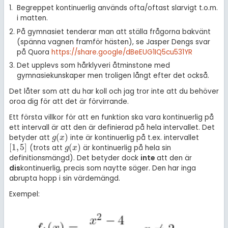
Begreppet kontinuerlig används ofta/oftast slarvigt t.o.m.
i matten.
På gymnasiet tenderar man att ställa frågorna bakvänt
(spänna vagnen framför hästen), se Jasper Dengs svar
på Quora
https://share.google/dBeEUG1IQ5cu531YR
Det upplevs som hårklyveri åtminstone med
gymnasiekunskaper men troligen långt efter det också.
Det låter som att du har koll och jag tror inte att du behöver
oroa dig för att det är förvirrande.
Ett första villkor för att en funktion ska vara kontinuerlig på
ett intervall är att den är definierad på hela intervallet. Det
(
)
betyder att
inte är kontinuerlig på t.ex. intervallet
g
(
x
)
g
x
[
1
,
5
]
(
)
(trots att
är kontinuerlig på hela sin
[
1
,
5
]
g
(
x
)
g
x
definitionsmängd). Det betyder dock
inte
att den är
dis
kontinuerlig, precis som naytte säger. Den har inga
abrupta hopp i sin värdemängd.
Exempel: