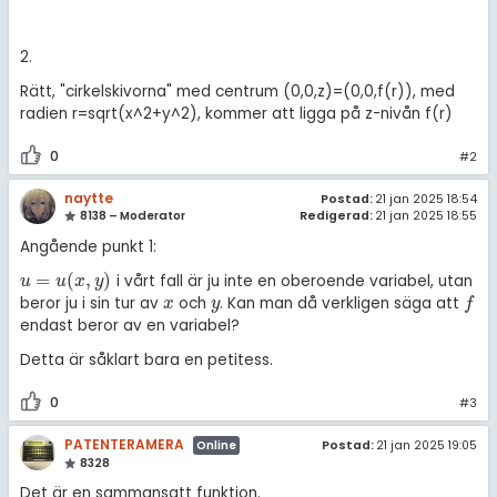
2.
Rätt, "cirkelskivorna" med centrum (0,0,z)=(0,0,f(r)), med
radien r=sqrt(x^2+y^2), kommer att ligga på z-nivån f(r)
0
#2
naytte
Postad:
21 jan 2025 18:54
8138 – Moderator
Redigerad:
21 jan 2025 18:55
Angående punkt 1:
=
(
,
)
i vårt fall är ju inte en oberoende variabel, utan
u
=
u
(
x
,
y
)
u
u
x
y
beror ju i sin tur av
och
. Kan man då verkligen säga att
x
y
f
x
y
f
endast beror av en variabel?
Detta är såklart bara en petitess.
0
#3
PATENTERAMERA
Postad:
21 jan 2025 19:05
Online
8328
Det är en sammansatt funktion.