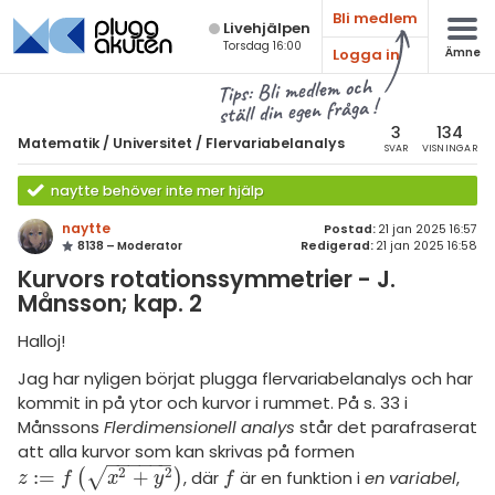
Bli medlem
Live­hjälpen
Torsdag 16:00
Logga in
Ämne
atematik
Alla ämnen
Tips: Bli medlem och
ställ din egen fråga !
Matematik
sik
atematik
3
134
Matematik
/
Universitet
/
Flervariabelanalys
SVAR
VISNINGAR
Alla trådar
emi
Universitet
naytte behöver inte mer hjälp
Alla trådar
skurs 7
ologi
naytte
Postad:
21 jan 2025 16:57
8138 – Moderator
Redigerad:
21 jan 2025 16:58
skurs 8
Envariabelanalys
knik & Bygg
Kurvors rotationssymmetrier - J.
skurs 9
Flervariabelanalys
Månsson; kap. 2
rogrammering
tte 1
Linjär Algebra
Halloj!
venska
tte 2
Jag har nyligen börjat plugga flervariabelanalys och har
Sannolikhet och Statistik
kommit in på ytor och kurvor i rummet. På s. 33 i
ngelska
tte 3
Diskret matematik
Månssons
Flerdimensionell analys
står det parafraserat
er språk
att alla kurvor som kan skrivas på formen
tte 4
Övrigt
−
−
−
−
−
−
2
2
:
=
+
√
(
)
, där
är en funktion i
en variabel
,
z
:
=
f
x
2
+
y
2
f
z
f
x
y
f
tte 5