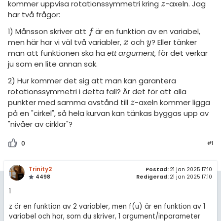
amhällsorientering
Livehjälpen
kommer uppvisa rotationssymmetri kring
-axeln. Jag
z
z
har två frågor:
för högskolan
konomi
Topplistor
1) Månsson skriver att
är en funktion av en variabel,
f
f
iversitet
ler ämnen
men här har vi väl två variabler,
och
? Eller tänker
x
y
x
y
Regler
man att funktionen ska ha
ett argument
, för det verkar
gskoleprovet
riga diskussioner
ju som en lite annan sak.
Fy (mattedelen)
För lärare
2) Hur kommer det sig att man kan garantera
lmänna diskussioner
rotationssymmetri i detta fall? Är det för att alla
7 inloggade
punkter med samma avstånd till
-axeln kommer ligga
z
z
på en "cirkel", så hela kurvan kan tänkas byggas upp av
Om Pluggakuten
"nivåer av cirklar"?
Allmänna villkor
0
#1
Cookie-inställningar
Trinity2
Postad:
21 jan 2025 17:10
4498
Redigerad:
21 jan 2025 17:10
1
z är en funktion av 2 variabler, men f(u) är en funktion av 1
variabel och har, som du skriver, 1 argument/inparameter