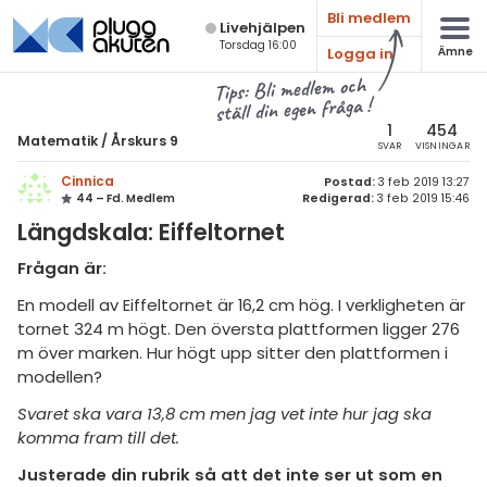
Bli medlem
Live­hjälpen
Torsdag 16:00
Logga in
Ämne
atematik
Alla ämnen
Tips: Bli medlem och
ställ din egen fråga !
sik
Matematik
1
454
Matematik
/
Årskurs 9
SVAR
VISNINGAR
Alla trådar
emi
Cinnica
Postad:
3 feb 2019 13:27
44 – Fd. Medlem
Redigerad:
3 feb 2019 15:46
Årskurs 7
ologi
Längdskala: Eiffeltornet
Årskurs 8
knik & Bygg
Frågan är:
Årskurs 9
rogrammering
En modell av Eiffeltornet är 16,2 cm hög. I verkligheten är
Matte 1
tornet 324 m högt. Den översta plattformen ligger 276
venska
m över marken. Hur högt upp sitter den plattformen i
Matte 2
modellen?
ngelska
Matte 3
Svaret ska vara 13,8 cm men jag vet inte hur jag ska
komma fram till det.
er språk
Matte 4
Justerade din rubrik så att det inte ser ut som en
Matte 5