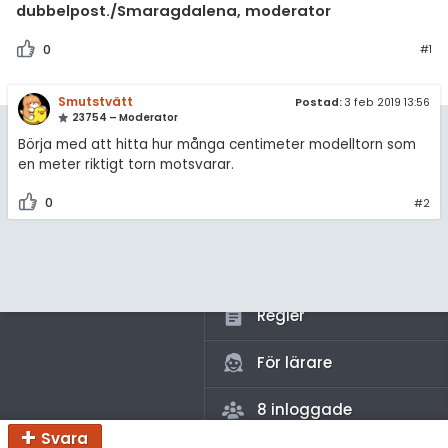
amhällsorientering
dubbelpost./Smaragdalena, moderator
Inför högskolan
konomi
0
#1
Universitet
ler ämnen
Smutstvätt
Postad:
3 feb 2019 13:56
Högskoleprovet
23754 – Moderator
riga diskussioner
MaFy (mattedelen)
Börja med att hitta hur många centimeter modelltorn som
en meter riktigt torn motsvarar.
Allmänna diskussioner
0
#2
Livehjälpen
Topplistor
Regler
För lärare
8 inloggade
Svara