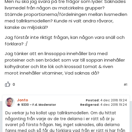
amhällsorientering
Men nu ska jag svara på tre frågor som lyder: Saknades
För lärare
livsmedel från någon av matcirkelns grupper?
konomi
Stämde proportionerna/fördelningen mellan livsmedlen
5 inloggade
med tallriksmodellen? Kunde ni valt andra råvaror,
ler ämnen
kanske av miljöskäl?
Om Pluggakuten
Jag förstår inte riktigt frågan, kan någon vara snäll och
riga diskussioner
förklara? :/
Allmänna villkor
Jag tänker att en linssoppa innehåller bra med
Cookie-inställningar
proteiner och sen brödet som var till soppan innehåller
kolhydrater och lite lök och krossad tomat & riven
morot innehåller vitaminer, Vad saknas då?
0
#1
Jonto
Postad:
4 dec 2018 19:24
9330 – F.d. Moderator
Redigerad:
4 dec 2018 19:24
Du verkar ju ha kollat upp tallriksmodellen. Om du hittat
någonting från varje av de tre delarna i er rätt så är ju
svaret på första frågan. Nej, inget saknades, alla delarna
fanns med och så får du förklara vad från er rätt ni har från