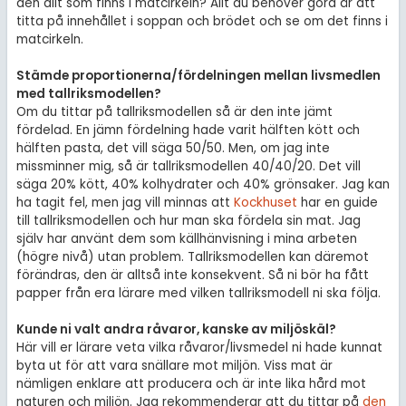
den allt som finns i matcirkeln? Allt du behöver göra är att
titta på innehållet i soppan och brödet och se om det finns i
matcirkeln.
Stämde proportionerna/fördelningen mellan livsmedlen
med tallriksmodellen?
Om du tittar på tallriksmodellen så är den inte jämt
fördelad. En jämn fördelning hade varit hälften kött och
hälften pasta, det vill säga 50/50. Men, om jag inte
missminner mig, så är tallriksmodellen 40/40/20. Det vill
säga 20% kött, 40% kolhydrater och 40% grönsaker. Jag kan
ha tagit fel, men jag vill minnas att
Kockhuset
har en guide
till tallriksmodellen och hur man ska fördela sin mat. Jag
själv har använt dem som källhänvisning i mina arbeten
(högre nivå) utan problem. Tallriksmodellen kan däremot
förändras, den är alltså inte konsekvent. Så ni bör ha fått
papper från era lärare med vilken tallriksmodell ni ska följa.
Kunde ni valt andra råvaror, kanske av miljöskäl?
Här vill er lärare veta vilka råvaror/livsmedel ni hade kunnat
byta ut för att vara snällare mot miljön. Viss mat är
nämligen enklare att producera och är inte lika hård mot
naturen och miljön. Jag rekommenderar att du tittar på
den