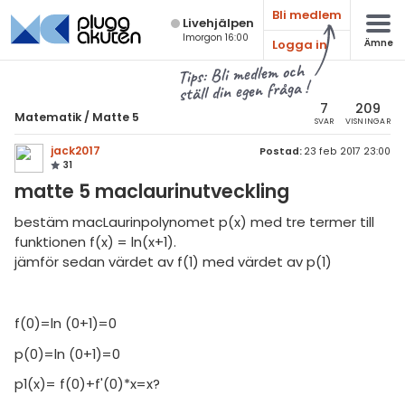
Bli medlem
Live­hjälpen
Imorgon 16:00
Logga in
Ämne
atematik
Alla ämnen
Tips: Bli medlem och
ställ din egen fråga !
Matematik
sik
atematik
7
209
Matematik
/
Matte 5
SVAR
VISNINGAR
Alla trådar
emi
Matte 5
jack2017
Postad:
23 feb 2017 23:00
31
Alla trådar
skurs 7
ologi
matte 5 maclaurinutveckling
skurs 8
Mängdlära
knik & Bygg
bestäm macLaurinpolynomet p(x) med tre termer till
skurs 9
funktionen f(x) = ln(x+1).
Kongruensräkning
rogrammering
jämför sedan värdet av f(1) med värdet av p(1)
tte 1
Talföljder och bevisteknik
venska
tte 2
Kombinatorik
f(0)=ln (0+1)=0
ngelska
tte 3
Differentialekvationer
p(0)=ln (0+1)=0
er språk
tte 4
Integraler
p1(x)= f(0)+f'(0)*x=x?
tte 5