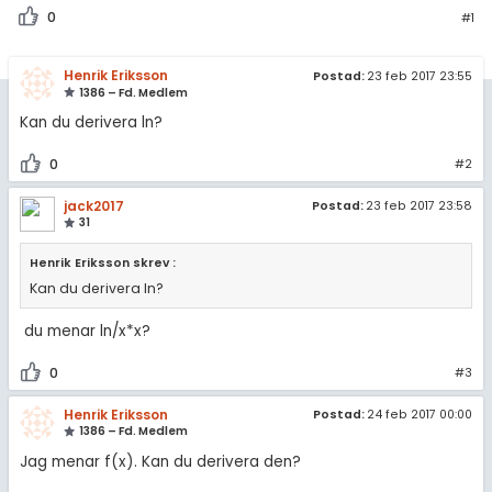
amhällsorientering
Livehjälpen
0
#1
för högskolan
konomi
Topplistor
Henrik Eriksson
Postad:
23 feb 2017 23:55
iversitet
ler ämnen
1386 – Fd. Medlem
Regler
gskoleprovet
Kan du derivera ln?
riga diskussioner
Fy (mattedelen)
För lärare
0
#2
lmänna diskussioner
jack2017
Postad:
23 feb 2017 23:58
5 inloggade
31
Om Pluggakuten
Henrik Eriksson skrev :
Kan du derivera ln?
Allmänna villkor
du menar ln/x*x?
Cookie-inställningar
0
#3
Henrik Eriksson
Postad:
24 feb 2017 00:00
1386 – Fd. Medlem
Jag menar f(x). Kan du derivera den?