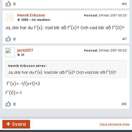
0
#6
Henrik Eriksson
Postad:
24 feb 2017 00:23
1386 – Fd. Medlem
Ja, där har du f'(x). Vad blir då f"(x)? Och vad blir då f"(0)?
0
#7
jack2017
Postad:
24 feb 2017 00:33
31
Henrik Eriksson skrev :
Ja, där har du f'(x). Vad blir då f"(x)? Och vad blir då f"(0)?
f''(x)= -1/(x+1)^2
f''(0)=-1
0
#8
Svara
Visa senaste svar