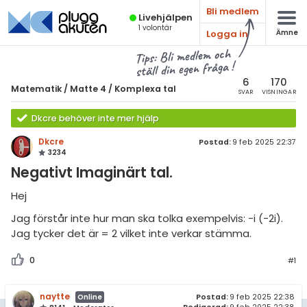
Bli medlem
Live­hjälpen
1
volontär
Logga in
Ämne
atematik
Alla ämnen
Tips: Bli medlem och
ställ din egen fråga !
Matematik
sik
atematik
6
170
Matematik
/
Matte 4
/
Komplexa tal
SVAR
VISNINGAR
Alla trådar
emi
Matte 4
Dkcre behöver inte mer hjälp
Alla trådar
skurs 7
ologi
Dkcre
Postad:
9 feb 2025 22:37
3234
skurs 8
Bevismetoder
knik & Bygg
Negativt Imaginärt tal.
skurs 9
Trigonometri
rogrammering
Hej
tte 1
Derivata
Jag förstår inte hur man ska tolka exempelvis: -i (-2i).
venska
tte 2
Jag tycker det är = 2 vilket inte verkar stämma.
Grafer och asymptoter
ngelska
tte 3
Integraler och
0
#1
tillämpningar
er språk
tte 4
Komplexa tal
naytte
Postad:
9 feb 2025 22:38
Online
tte 5