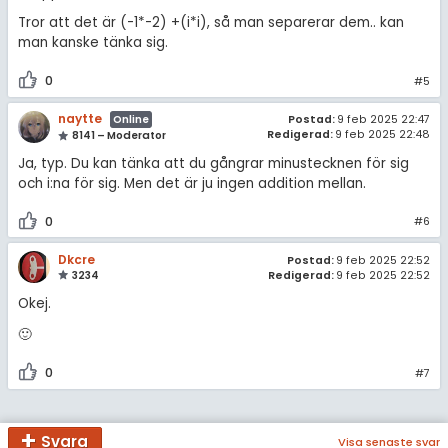
Tror att det är (-1*-2) +(i*i), så man separerar dem.. kan
man kanske tänka sig.
0
#5
naytte
Postad:
9 feb 2025 22:47
Online
Redigerad:
9 feb 2025 22:48
8141 – Moderator
Ja, typ. Du kan tänka att du gångrar minustecknen för sig
och i:na för sig. Men det är ju ingen addition mellan.
0
#6
Dkcre
Postad:
9 feb 2025 22:52
3234
Redigerad:
9 feb 2025 22:52
Okej.
🙂
0
#7
Svara
Visa senaste svar