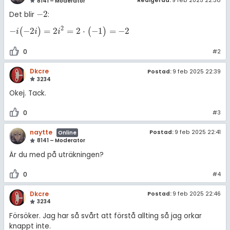
amhällsorientering
Redigerad:
9 feb 2025 22:38
8141 – Moderator
Livehjälpen
−
2
Det blir
:
-
2
för högskolan
konomi
2
−
−
2
=
2
=
2
⋅
−
1
=
−
2
(
)
(
)
-
i
(
-
2
i
)
=
2
i
2
=
2
·
(
-
1
)
=
-
2
i
i
i
Topplistor
iversitet
ler ämnen
0
#2
gskoleprovet
Regler
riga diskussioner
Dkcre
Postad:
9 feb 2025 22:39
Fy (mattedelen)
3234
För lärare
lmänna diskussioner
Okej. Tack.
10 inloggade
0
#3
naytte
Om Pluggakuten
Postad:
9 feb 2025 22:41
Online
8141 – Moderator
Är du med på uträkningen?
Allmänna villkor
0
#4
Cookie-inställningar
Dkcre
Postad:
9 feb 2025 22:46
3234
Försöker. Jag har så svårt att förstå allting så jag orkar
knappt inte.