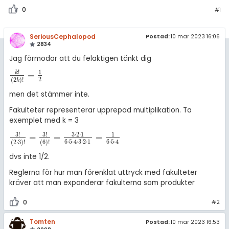
amhällsorientering
Livehjälpen
0
#1
för högskolan
konomi
Topplistor
iversitet
SeriousCephalopod
Postad:
10 mar 2023 16:06
ler ämnen
2834
Regler
gskoleprovet
Jag förmodar att du felaktigen tänkt dig
riga diskussioner
!
1
Fy (mattedelen)
k
=
För lärare
k
!
(
2
k
)
!
=
1
2
2
(
2
)
!
k
lmänna diskussioner
men det stämmer inte.
10 inloggade
Fakulteter representerar upprepad multiplikation. Ta
exemplet med k = 3
Om Pluggakuten
3
!
3
!
3
⋅
2
⋅
1
1
=
=
=
3
!
(
2
·
3
)
!
=
3
!
(
6
)
!
=
3
·
2
·
1
6
·
5
·
4
·
3
·
2
·
1
=
1
6
·
5
·
4
6
⋅
5
⋅
4
⋅
3
⋅
2
⋅
1
6
⋅
5
⋅
4
(
2
⋅
3
)
!
(
6
)
!
Allmänna villkor
dvs inte 1/2.
Cookie-inställningar
Reglerna för hur man förenklat uttryck med fakulteter
kräver att man expanderar fakulterna som produkter
0
#2
Tomten
Postad:
10 mar 2023 16:53