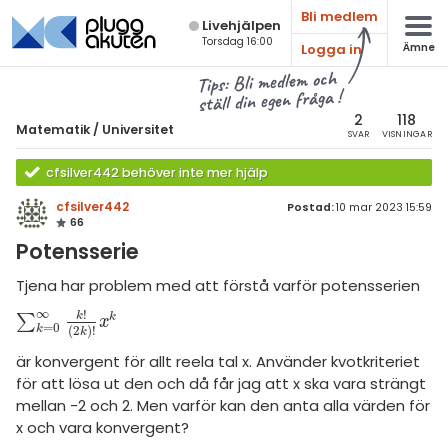
Bli medlem
Live­hjälpen
Torsdag 16:00
Logga in
Ämne
atematik
Alla ämnen
Tips: Bli medlem och
ställ din egen fråga !
Matematik
sik
atematik
2
118
Matematik
/
Universitet
SVAR
VISNINGAR
Alla trådar
emi
Universitet
cfsilver442 behöver inte mer hjälp
Alla trådar
skurs 7
ologi
cfsilver442
Postad:
10 mar 2023 15:59
66
skurs 8
Envariabelanalys
knik & Bygg
Potensserie
skurs 9
Flervariabelanalys
rogrammering
Tjena har problem med att förstå varför potensserien
tte 1
Linjär Algebra
∞
!
k
k
∑
∑
k
=
0
∞
k
!
(
2
k
)
!
x
k
venska
x
=
0
k
(
2
)
!
k
tte 2
Sannolikhet och Statistik
är konvergent för allt reela tal x. Använder kvotkriteriet
ngelska
tte 3
Diskret matematik
för att lösa ut den och då får jag att x ska vara strängt
mellan -2 och 2. Men varför kan den anta alla värden för
er språk
tte 4
Övrigt
x och vara konvergent?
tte 5