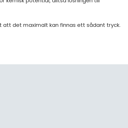
r kemisk potential, alltså lösningen till
S
E
F
 att det maximalt kan finnas ett sådant tryck.
Öv