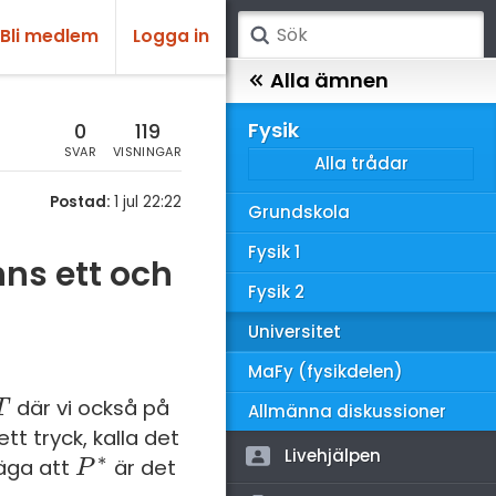
Bli medlem
Logga in
atematik
Alla ämnen
sik
Fysik
0
119
SVAR
VISNINGAR
Alla trådar
emi
Postad:
1 jul 22:22
Grundskola
ologi
Fysik 1
ns ett och
knik & Bygg
Fysik 2
rogrammering
Universitet
venska
MaFy (fysikdelen)
ngelska
där vi också på
T
T
Allmänna diskussioner
ett tryck, kalla det
er språk
Livehjälpen
∗
säga att
är det
P
P
*