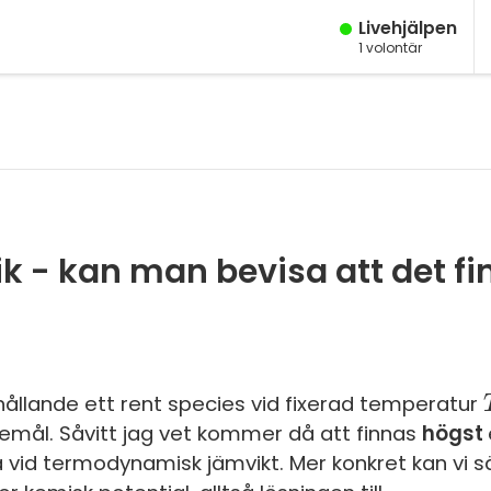
Live­hjälpen
1
volontär
M
Fy
K
Bi
 - kan man bevisa att det fin
Te
P
S
E
ehållande ett rent species vid fixerad temperatur
kemål. Såvitt jag vet kommer då att finnas
högst
Fl
 vid termodynamisk jämvikt. Mer konkret kan vi 