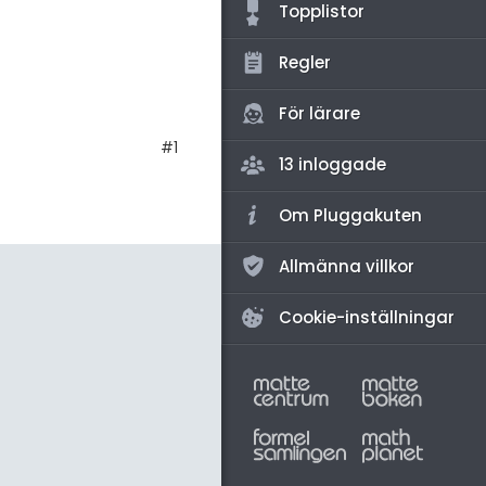
amhällsorientering
Topplistor
konomi
Regler
ler ämnen
För lärare
riga diskussioner
#1
13 inloggade
Om Pluggakuten
Allmänna villkor
Cookie-inställningar