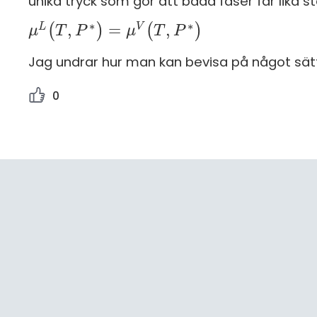
unika tryck som gör att båda faser får lika sto
∗
∗
,
=
,
L
V
(
)
(
)
μ
μ
L
(
T
T
,
P
*
)
P
=
μ
V
(
T
,
P
μ
*
)
T
P
Jag undrar hur man kan bevisa på något sätt
0