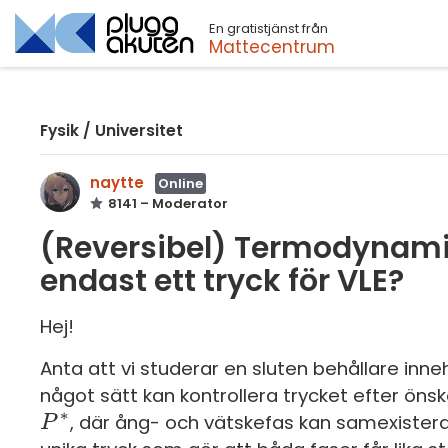
En gratistjänst från
Sök
Mattecentrum
Fysik
/
Universitet
naytte
Online
8141 – Moderator
(Reversibel) Termodynamik
endast ett tryck för VLE?
Hej!
Anta att vi studerar en sluten behållare inn
något sätt kan kontrollera trycket efter öns
∗
, där ång- och vätskefas kan samexistera
P
P
*