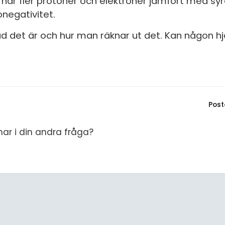
 har fler protoner och elektroner jämfört med syre
S
onegativitet.
E
 vad det är och hur man räknar ut det. Kan någon h
F
Öv
Post
nar i din andra fråga?