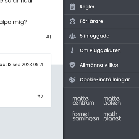
 så är flour
amhällsorientering
Regler
konomi
För lärare
jälpa mig?
ler ämnen
5 inloggade
#1
riga diskussioner
Om Pluggakuten
Allmänna villkor
ad:
13 sep 2023 09:21
Cookie-inställningar
#2