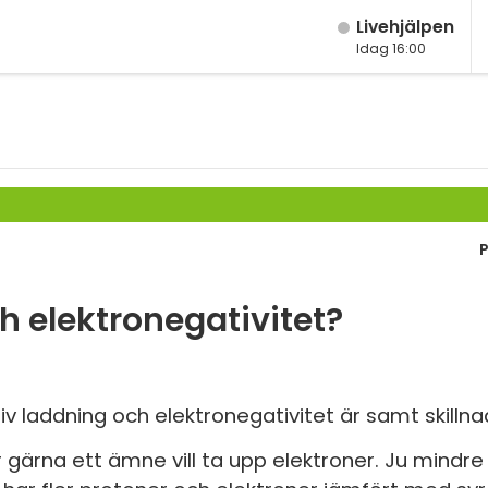
Live­hjälpen
Idag 16:00
M
Fy
K
Bi
P
Te
P
h elektronegativitet?
S
E
v laddning och elektronegativitet är samt skilln
Fl
r gärna ett ämne vill ta upp elektroner. Ju mindre