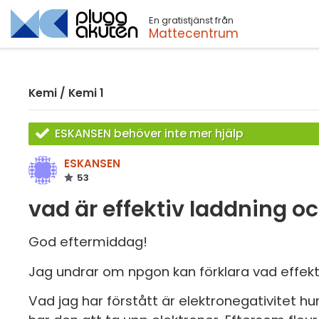
En gratistjänst från
Sök
Mattecentrum
Kemi
/
Kemi 1
ESKANSEN behöver inte mer hjälp
ESKANSEN
53
vad är effektiv laddning oc
God eftermiddag!
Jag undrar om npgon kan förklara vad effekti
Vad jag har förstått är elektronegativitet hu