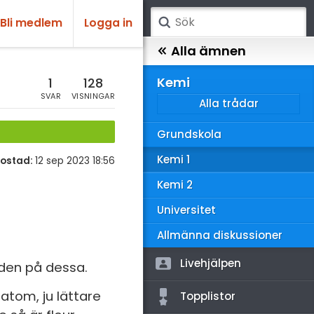
Bli medlem
Logga in
atematik
Alla ämnen
sik
Kemi
1
128
SVAR
VISNINGAR
Alla trådar
emi
Grundskola
ologi
Kemi 1
ostad:
12 sep 2023 18:56
knik & Bygg
Kemi 2
rogrammering
Universitet
venska
Allmänna diskussioner
ngelska
Livehjälpen
aden på dessa.
er språk
 atom, ju lättare
Topplistor