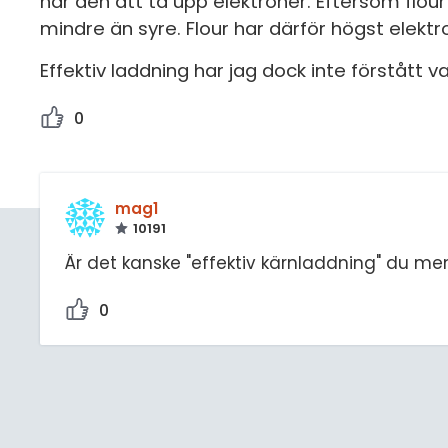
har den att ta upp elektroner. Eftersom flour
mindre än syre. Flour har därför högst elektr
Effektiv laddning har jag dock inte förstått
0
mag1
10191
Är det kanske "effektiv kärnladdning" du me
0