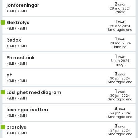
Allmänna villkor
2
jonföreningar
SVAR
28 maj 2024
KEMI / KEMI 1
Ranaa
Cookie-inställningar
1
Elektrolys
SVAR
25 apr 2024
KEMI / KEMI 1
Smaragdalena
1
Redox
SVAR
28 maj 2024
KEMI / KEMI 1
Hannibal
1
Ph med zink
SVAR
31 jan 2024
KEMI / KEMI 1
mag1
3
ph
SVAR
30 jan 2024
KEMI / KEMI 1
Smaragdalena
1
Löslighet med diagram
SVAR
30 jan 2024
KEMI / KEMI 1
Smaragdalena
4
lösningar i vatten
SVAR
24 jan 2024
KEMI / KEMI 1
Smaragdalena
3
protolys
SVAR
24 jan 2024
KEMI / KEMI 1
Smaragdalena