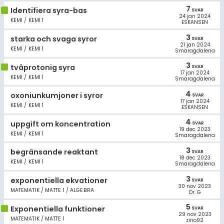
7
Identifiera syra-bas
SVAR
24 jan 2024
KEMI / KEMI 1
ESKANSEN
3
starka och svaga syror
SVAR
21 jan 2024
KEMI / KEMI 1
Smaragdalena
3
tvåprotonig syra
SVAR
17 jan 2024
KEMI / KEMI 1
Smaragdalena
4
oxoniunkumjoner i syror
SVAR
17 jan 2024
KEMI / KEMI 1
ESKANSEN
4
uppgift om koncentration
SVAR
19 dec 2023
KEMI / KEMI 1
Smaragdalena
3
begränsande reaktant
SVAR
18 dec 2023
KEMI / KEMI 1
Smaragdalena
3
exponentiella ekvationer
SVAR
30 nov 2023
MATEMATIK / MATTE 1 / ALGEBRA
Dr. G
5
Exponentiella funktioner
SVAR
29 nov 2023
MATEMATIK / MATTE 1
zino92