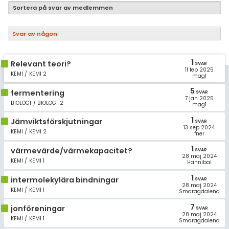
Samhällsorientering
Sortera på svar av medlemmen
Ekonomi
Svar av någon
Fler ämnen
1
Relevant teori?
Övriga diskussioner
SVAR
11 feb 2025
KEMI / KEMI 2
mag1
Livehjälpen
5
fermentering
SVAR
7 jan 2025
BIOLOGI / BIOLOGI 2
mag1
Topplistor
1
Jämviktsförskjutningar
SVAR
13 sep 2024
KEMI / KEMI 2
fner
Regler
1
värmevärde/värmekapacitet?
SVAR
28 maj 2024
För lärare
KEMI / KEMI 1
Hannibal
1
intermolekylära bindningar
SVAR
3 inloggade
28 maj 2024
KEMI / KEMI 1
Smaragdalena
7
Om Pluggakuten
jonföreningar
SVAR
28 maj 2024
KEMI / KEMI 1
Smaragdalena