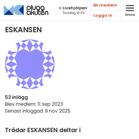
Bli medlem
Live­hjälpen
Torsdag 16:00
Logga in
Ämne
Matematik
ESKANSEN
Fysik
Kemi
Biologi
Teknik & Bygg
Programmering
53 inlägg
Svenska
Blev medlem: 11 sep 2023
Senast inloggad: 9 nov 2025
Engelska
Fler språk
Trådar ESKANSEN deltar i