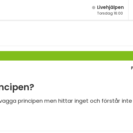
Live­hjälpen
Torsdag 16:00
M
Fy
K
Bi
Te
P
incipen?
S
ll vagga principen men hittar inget och förstår inte
E
Fl