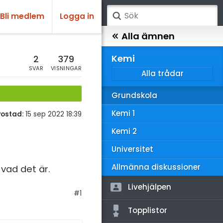
Bli medlem
Logga in
atematik
Alla ämnen
sik
Kemi
2
379
SVAR
VISNINGAR
Alla trådar
emi
Grundskola
ologi
Kemi 1
Postad:
15 sep 2022 18:39
knik & Bygg
Kemi 2
rogrammering
Universitet
venska
Allmänna diskussioner
 vad det är.
ngelska
Livehjälpen
#1
er språk
Topplistor