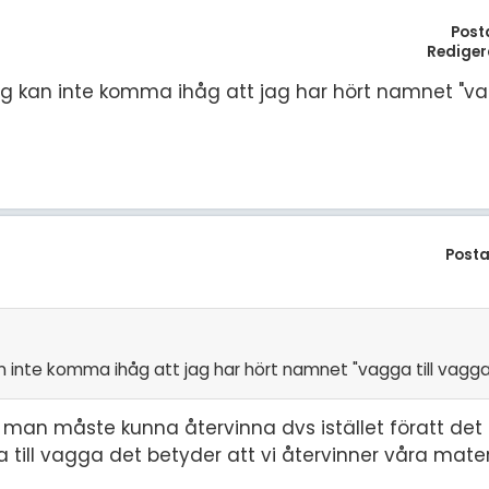
S
Post
E
Rediger
 kan inte komma ihåg att jag har hört namnet "vag
F
Öv
Posta
inte komma ihåg att jag har hört namnet "vagga till vagga"
t man måste kunna återvinna dvs istället föratt det
till vagga det betyder att vi återvinner våra mater