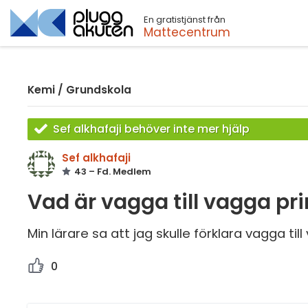
En gratistjänst från
Sök
Mattecentrum
Kemi
/
Grundskola
Sef alkhafaji behöver inte mer hjälp
Sef alkhafaji
43 – Fd. Medlem
Vad är vagga till vagga pr
Min lärare sa att jag skulle förklara vagga ti
0