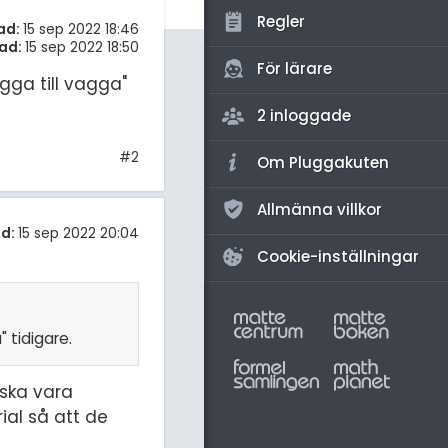
amhällsorientering
Regler
ad:
15 sep 2022 18:46
konomi
ad:
15 sep 2022 18:50
För lärare
ga till vagga"
ler ämnen
2 inloggade
riga diskussioner
#2
Om Pluggakuten
Allmänna villkor
d:
15 sep 2022 20:04
Cookie-inställningar
 tidigare.
 ska vara
ial så att de