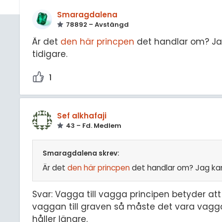
Smaragdalena
78892 – Avstängd
Är det
den här princpen
det handlar om? Jag
tidigare.
1
Sef alkhafaji
43 – Fd. Medlem
Smaragdalena skrev:
Är det
den här princpen
det handlar om? Jag kan 
Svar: Vagga till vagga principen betyder at
vaggan till graven så måste det vara vagga 
håller längre.