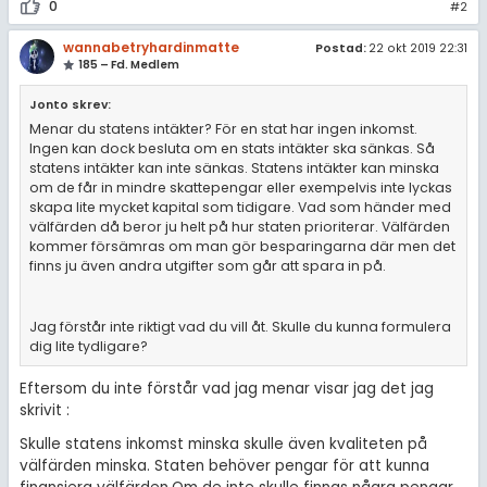
0
#2
wannabetryhardinmatte
Postad:
22 okt 2019 22:31
185 – Fd. Medlem
Jonto skrev:
Menar du statens intäkter? För en stat har ingen inkomst.
Ingen kan dock besluta om en stats intäkter ska sänkas. Så
statens intäkter kan inte sänkas. Statens intäkter kan minska
om de får in mindre skattepengar eller exempelvis inte lyckas
skapa lite mycket kapital som tidigare. Vad som händer med
välfärden då beror ju helt på hur staten prioriterar. Välfärden
kommer försämras om man gör besparingarna där men det
finns ju även andra utgifter som går att spara in på.
Jag förstår inte riktigt vad du vill åt. Skulle du kunna formulera
dig lite tydligare?
Eftersom du inte förstår vad jag menar visar jag det jag
skrivit :
Skulle statens inkomst minska skulle även kvaliteten på
välfärden minska. Staten behöver pengar för att kunna