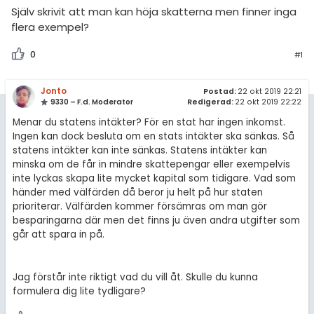
amhällsorientering
Själv skrivit att man kan höja skatterna men finner inga
Regler
flera exempel?
konomi
För lärare
0
#1
ler ämnen
13 inloggade
riga diskussioner
Jonto
Postad:
22 okt 2019 22:21
9330 – F.d. Moderator
Redigerad:
22 okt 2019 22:22
Om Pluggakuten
Menar du statens intäkter? För en stat har ingen inkomst.
Ingen kan dock besluta om en stats intäkter ska sänkas. Så
statens intäkter kan inte sänkas. Statens intäkter kan
Allmänna villkor
minska om de får in mindre skattepengar eller exempelvis
inte lyckas skapa lite mycket kapital som tidigare. Vad som
Cookie-inställningar
händer med välfärden då beror ju helt på hur staten
prioriterar. Välfärden kommer försämras om man gör
besparingarna där men det finns ju även andra utgifter som
går att spara in på.
Jag förstår inte riktigt vad du vill åt. Skulle du kunna
formulera dig lite tydligare?