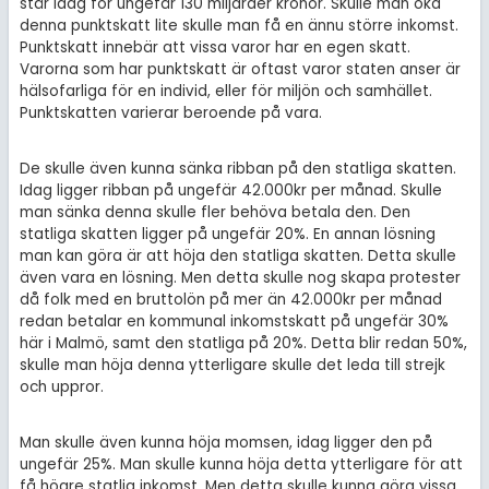
står idag för ungefär 130 miljarder kronor. Skulle man öka
denna punktskatt lite skulle man få en ännu större inkomst.
Punktskatt innebär att vissa varor har en egen skatt.
Varorna som har punktskatt är oftast varor staten anser är
hälsofarliga för en individ, eller för miljön och samhället.
Punktskatten varierar beroende på vara.
De skulle även kunna sänka ribban på den statliga skatten.
Idag ligger ribban på ungefär 42.000kr per månad. Skulle
man sänka denna skulle fler behöva betala den. Den
statliga skatten ligger på ungefär 20%. En annan lösning
man kan göra är att höja den statliga skatten. Detta skulle
även vara en lösning. Men detta skulle nog skapa protester
då folk med en bruttolön på mer än 42.000kr per månad
redan betalar en kommunal inkomstskatt på ungefär 30%
här i Malmö, samt den statliga på 20%. Detta blir redan 50%,
skulle man höja denna ytterligare skulle det leda till strejk
och uppror.
Man skulle även kunna höja momsen, idag ligger den på
ungefär 25%. Man skulle kunna höja detta ytterligare för att
få högre statlig inkomst. Men detta skulle kunna göra vissa