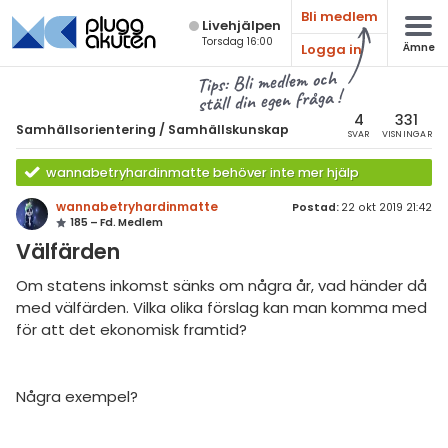
Bli medlem
Live­hjälpen
Torsdag 16:00
Logga in
Ämne
atematik
Alla ämnen
Tips: Bli medlem och
ställ din egen fråga !
Samhällsorientering
sik
amhällsorientering
4
331
Samhällsorientering
/
Samhällskunskap
SVAR
VISNINGAR
Alla trådar
emi
Samhällskunskap
wannabetryhardinmatte behöver inte mer hjälp
Alla trådar
mhällskunskap
ologi
wannabetryhardinmatte
Postad:
22 okt 2019 21:42
185 – Fd. Medlem
storia
Grundskola
knik & Bygg
Välfärden
ligion
Gymnasium
rogrammering
Om statens inkomst sänks om några år, vad händer då
ografi
Universitet
med välfärden. Vilka olika förslag kan man komma med
venska
för att det ekonomisk framtid?
losofi
Allmänna diskussioner
ngelska
Livehjälpen
Några exempel?
er språk
Topplistor