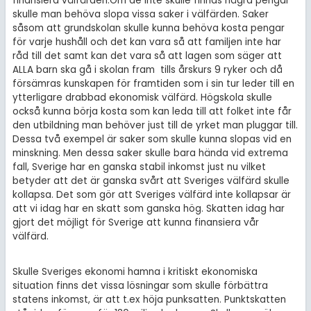
finansiera välfärden.Om de inte skulle finnas några pengar
skulle man behöva slopa vissa saker i välfärden. Saker
såsom att grundskolan skulle kunna behöva kosta pengar
för varje hushåll och det kan vara så att familjen inte har
råd till det samt kan det vara så att lagen som säger att
ALLA barn ska gå i skolan fram tills årskurs 9 ryker och då
försämras kunskapen för framtiden som i sin tur leder till en
ytterligare drabbad ekonomisk välfärd. Högskola skulle
också kunna börja kosta som kan leda till att folket inte får
den utbildning man behöver just till de yrket man pluggar till.
Dessa två exempel är saker som skulle kunna slopas vid en
minskning. Men dessa saker skulle bara hända vid extrema
fall, Sverige har en ganska stabil inkomst just nu vilket
betyder att det är ganska svårt att Sveriges välfärd skulle
kollapsa. Det som gör att Sveriges välfärd inte kollapsar är
att vi idag har en skatt som ganska hög. Skatten idag har
gjort det möjligt för Sverige att kunna finansiera vår
välfärd.
Skulle Sveriges ekonomi hamna i kritiskt ekonomiska
situation finns det vissa lösningar som skulle förbättra
statens inkomst, är att t.ex höja punksatten. Punktskatten