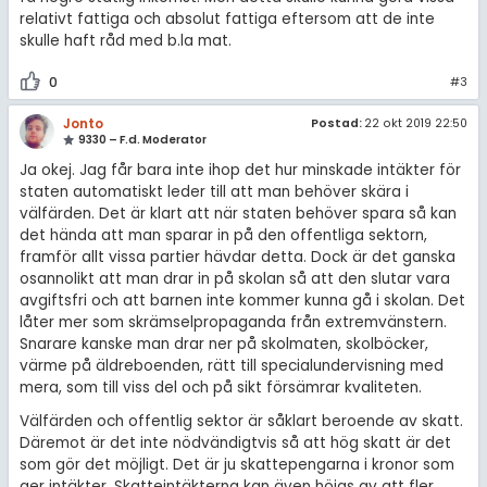
relativt fattiga och absolut fattiga eftersom att de inte
skulle haft råd med b.la mat.
0
#3
Jonto
Postad:
22 okt 2019 22:50
9330 – F.d. Moderator
Ja okej. Jag får bara inte ihop det hur minskade intäkter för
staten automatiskt leder till att man behöver skära i
välfärden. Det är klart att när staten behöver spara så kan
det hända att man sparar in på den offentliga sektorn,
framför allt vissa partier hävdar detta. Dock är det ganska
osannolikt att man drar in på skolan så att den slutar vara
avgiftsfri och att barnen inte kommer kunna gå i skolan. Det
låter mer som skrämselpropaganda från extremvänstern.
Snarare kanske man drar ner på skolmaten, skolböcker,
värme på äldreboenden, rätt till specialundervisning med
mera, som till viss del och på sikt försämrar kvaliteten.
Välfärden och offentlig sektor är såklart beroende av skatt.
Däremot är det inte nödvändigtvis så att hög skatt är det
som gör det möjligt. Det är ju skattepengarna i kronor som
ger intäkter. Skatteintäkterna kan även höjas av att fler