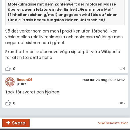
Molekülmasse mit dem Zahlenwert der molaren Masse
überein, wenn letztere in der Einheit „Gramm pro Mol“
(Einheitenzeichen g/mol) angegeben wird (bis auf einen
für die Praxis bedeutungslos kleinen Unterschied)
.
Så det verkar som om man i praktiken utan förbehåll kan
växla mellan relativ molmassa och molmassa så länge man
anger det sistnämnda i g/mol.
Skumt att man ska behöva våga sig ut på tyska Wikipedia
för att hitta detta haha
0
#4
linsun06
Postad:
23 aug 2025 13:32
167
Tack för svaret och hjälpen!
0
#5
Svara
Visa senaste svar