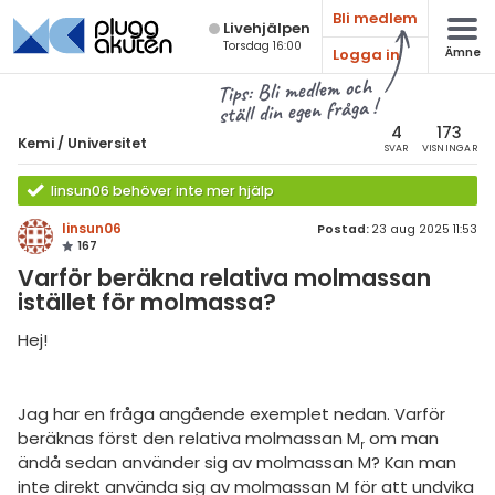
Bli medlem
Live­hjälpen
Torsdag 16:00
Logga in
Ämne
atematik
Alla ämnen
Tips: Bli medlem och
ställ din egen fråga !
sik
Kemi
4
173
Kemi
/
Universitet
SVAR
VISNINGAR
Alla trådar
emi
linsun06 behöver inte mer hjälp
Grundskola
ologi
linsun06
Postad:
23 aug 2025 11:53
167
Kemi 1
knik & Bygg
Varför beräkna relativa molmassan
Kemi 2
istället för molmassa?
rogrammering
Universitet
Hej!
venska
Allmänna diskussioner
ngelska
Jag har en fråga angående exemplet nedan. Varför
Livehjälpen
beräknas först den relativa molmassan M
om man
r
er språk
ändå sedan använder sig av molmassan M? Kan man
Topplistor
inte direkt använda sig av molmassan M för att undvika