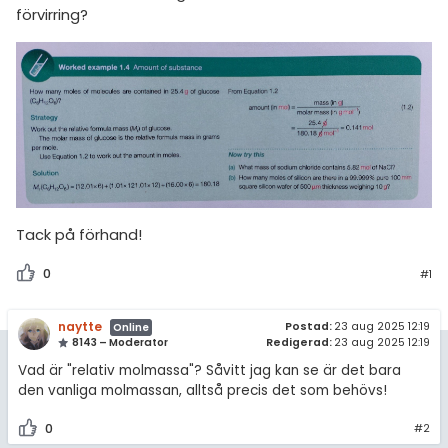
amhällsorientering
förvirring?
Regler
konomi
För lärare
ler ämnen
10 inloggade
riga diskussioner
Om Pluggakuten
Allmänna villkor
Tack på förhand!
Cookie-inställningar
0
#1
naytte
Postad:
23 aug 2025 12:19
Online
Redigerad:
23 aug 2025 12:19
8143 – Moderator
Vad är "relativ molmassa"? Såvitt jag kan se är det bara
den vanliga molmassan, alltså precis det som behövs!
0
#2