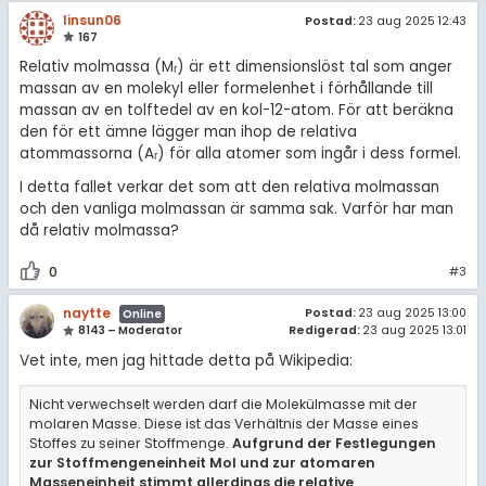
linsun06
Postad:
23 aug 2025 12:43
167
Relativ molmassa (Mᵣ) är ett dimensionslöst tal som anger
massan av en molekyl eller formelenhet i förhållande till
massan av en tolftedel av en kol-12-atom. För att beräkna
den för ett ämne lägger man ihop de relativa
atommassorna (Aᵣ) för alla atomer som ingår i dess formel.
I detta fallet verkar det som att den relativa molmassan
och den vanliga molmassan är samma sak. Varför har man
då relativ molmassa?
0
#3
naytte
Postad:
23 aug 2025 13:00
Online
Redigerad:
23 aug 2025 13:01
8143 – Moderator
Vet inte, men jag hittade detta på Wikipedia:
Nicht verwechselt werden darf die Molekülmasse mit der
molaren Masse. Diese ist das Verhältnis der Masse eines
Stoffes zu seiner Stoffmenge.
Aufgrund der Festlegungen
zur Stoffmengeneinheit Mol und zur atomaren
Masseneinheit stimmt allerdings die relative