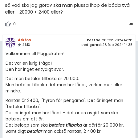
amhällsorientering
Livehjälpen
så vad ska jag göra? ska man plussa ihop de båda två
för högskolan
eller - 20000 + 2400 eller?
konomi
Topplistor
iversitet
0
#1
ler ämnen
Regler
gskoleprovet
riga diskussioner
Arktos
Postad:
28 feb 2024 14:28
Fy (mattedelen)
För lärare
4613
Redigerad:
28 feb 2024 14:35
Välkommen till Pluggakuten!
lmänna diskussioner
12 inloggade
Det var en lurig fråga!
Den har inget entydigt svar.
Om Pluggakuten
Det man betalar tillbaka är 20 000.
Man betalar tillbaka det man har lånat, varken mer eller
Allmänna villkor
mindre.
Räntan är 2400, "hyran för pengarna". Det är inget man
Cookie-inställningar
"betalar tillbaka".
Det är inget man har lånat – det är en avgift som ska
betalas om ett år.
Det belopp som ska
betalas tillbaka
är därför 20 000 kr.
Samtidigt
betalar
man också räntan, 2 400 kr.