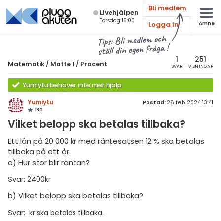
Bli medlem
Live­hjälpen
Torsdag 16:00
Logga in
Ämne
atematik
Alla ämnen
Tips: Bli medlem och
ställ din egen fråga !
Matematik
sik
atematik
1
251
Matematik
/
Matte 1
/
Procent
SVAR
VISNINGAR
Alla trådar
emi
Matte 1
Yumiytu behöver inte mer hjälp
Alla trådar
skurs 7
ologi
Yumiytu
Postad:
28 feb 2024 13:41
130
skurs 8
Aritmetik
knik & Bygg
Vilket belopp ska betalas tillbaka?
skurs 9
Algebra
rogrammering
Ett lån på 20 000 kr med räntesatsen 12 % ska betalas
tte 1
Funktioner
tillbaka på ett år.
venska
a) Hur stor blir räntan?
tte 2
Geometri
Svar: 2400
kr
ngelska
tte 3
Procent
b) Vilket belopp ska betalas tillbaka?
er språk
tte 4
Sannolikhet och statistik
Svar:
kr ska betalas tillbaka.
tte 5