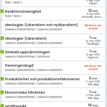
11 sep 2018
KEMI / KEMI 2
Pikkart
12
Reaktionshastighet
SVAR
4 sep 2018
KEMI / KEMI 2
amanda_karsson
Ideologier (Liberalism och nyliberalism)
Bli först att
svara!
SAMHÄLLSORIENTERING / SAMHÄLLSKUNSKAP
1
Ideologier (Liberalism)
SVAR
12 maj 2018
SAMHÄLLSORIENTERING / SAMHÄLLSKUNSKAP
Teraeagle
1
Globala uppvärmningen
SVAR
9 apr 2018
SAMHÄLLSORIENTERING / GEOGRAFI
Ingemar
Penningmängd
Bli först att
svara!
SAMHÄLLSORIENTERING / SAMHÄLLSKUNSKAP
3
Produktivitet och produktionsfaktorerna
SVAR
5 mar 2018
SAMHÄLLSORIENTERING / SAMHÄLLSKUNSKAP
Affe Jkpg
1
Ekonomiska tillväxten
SVAR
3 mar 2018
SAMHÄLLSORIENTERING / SAMHÄLLSKUNSKAP
Affe Jkpg
10
smältpunkt
SVAR