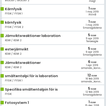
BIOLOGI / BIOLOGI 2
Allmänna villkor
mag1
1
Kärnfysik
SVAR
1 maj 2019
Cookie-inställningar
FYSIK / FYSIK 1
AlvinB
1
kärnfysik
SVAR
1 maj 2019
FYSIK / FYSIK 2
Smaragdalena
5
Jämviktsreaktioner laboration
SVAR
11 apr 2019
KEMI / KEMI 2
Teraeagle
5
esterjämvikt
SVAR
9 apr 2019
KEMI / KEMI 2
Smaragdalena
6
Jämviktsreaktioner
SVAR
1 apr 2019
KEMI / KEMI 2
amanda_karsson
12
smältentalpi för is laboration
SVAR
16 feb 2019
FYSIK / FYSIK 1
amanda_karsson
5
Specifika smältentalpin för is
SVAR
12 feb 2019
FYSIK
Smaragdalena
1
Fotosystem 1
SVAR
15 dec 2018