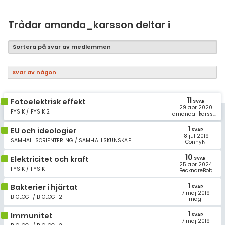
Samhällsorientering
Ekonomi
Trådar amanda_karsson deltar i
Fler ämnen
Sortera på svar av medlemmen
Övriga diskussioner
Svar av någon
Livehjälpen
11
Fotoelektrisk effekt
SVAR
29 apr 2020
Topplistor
FYSIK / FYSIK 2
amanda_karsson
1
EU och ideologier
SVAR
Regler
18 jul 2019
SAMHÄLLSORIENTERING / SAMHÄLLSKUNSKAP
ConnyN
10
För lärare
Elektricitet och kraft
SVAR
25 apr 2024
FYSIK / FYSIK 1
BecknareBob
5 inloggade
1
Bakterier i hjärtat
SVAR
7 maj 2019
BIOLOGI / BIOLOGI 2
mag1
Om Pluggakuten
1
Immunitet
SVAR
7 maj 2019