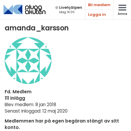
Bli medlem
Live­hjälpen
Idag 16:00
Logga in
Ämne
Matematik
amanda_karsson
Fysik
Kemi
Biologi
Teknik & Bygg
Programmering
Fd. Medlem
Svenska
111 inlägg
Blev medlem: 8 jan 2018
Engelska
Senast inloggad: 12 maj 2020
Fler språk
Medlemmen har på egen begäran stängt av sitt
konto.