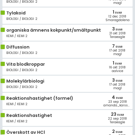
BIOLOGI / BIOLOGI 2
mag1
1
Tylakoid
SVAR
12 dec 2018
BIOLOGI / BIOLOGI 2
Smaragdalena
3
organiska ämnens kokpunkt/smältpunkt
SVAR
21 okt 2018
KEMI / KEMI 2
Teraeagle
7
Diffussion
SVAR
17 okt 2018
BIOLOGI / BIOLOGI 2
mag1
1
Vita blodkroppar
SVAR
16 okt 2018
BIOLOGI / BIOLOGI 2
aalvice
3
Molekylärbiologi
SVAR
17 okt 2018
BIOLOGI / BIOLOGI 2
mag1
4
Reaktionshastighet (formel)
SVAR
23 sep 2018
KEMI / KEMI 2
amanda_karsson
23
Reaktionshastighet
SVAR
22 sep 2018
KEMI / KEMI 2
Teraeagle
2
Överskott av HCl
SVAR