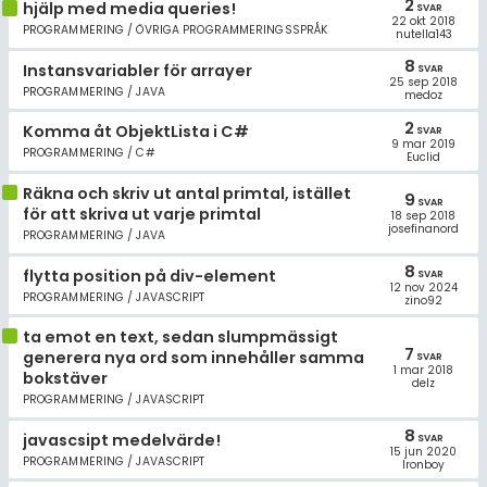
2
Allmänna villkor
hjälp med media queries!
SVAR
22 okt 2018
PROGRAMMERING / ÖVRIGA PROGRAMMERINGSSPRÅK
nutella143
Cookie-inställningar
8
Instansvariabler för arrayer
SVAR
25 sep 2018
PROGRAMMERING / JAVA
medoz
2
Komma åt ObjektLista i C#
SVAR
9 mar 2019
PROGRAMMERING / C#
Euclid
Räkna och skriv ut antal primtal, istället
9
SVAR
för att skriva ut varje primtal
18 sep 2018
josefinanord
PROGRAMMERING / JAVA
8
flytta position på div-element
SVAR
12 nov 2024
PROGRAMMERING / JAVASCRIPT
zino92
ta emot en text, sedan slumpmässigt
7
generera nya ord som innehåller samma
SVAR
1 mar 2018
bokstäver
delz
PROGRAMMERING / JAVASCRIPT
8
javascsipt medelvärde!
SVAR
15 jun 2020
PROGRAMMERING / JAVASCRIPT
Ironboy