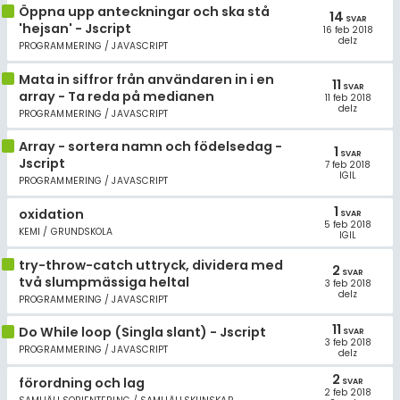
Öppna upp anteckningar och ska stå
14
SVAR
'hejsan' - Jscript
16 feb 2018
delz
PROGRAMMERING / JAVASCRIPT
Mata in siffror från användaren in i en
11
SVAR
array - Ta reda på medianen
11 feb 2018
delz
PROGRAMMERING / JAVASCRIPT
Array - sortera namn och födelsedag -
1
SVAR
Jscript
7 feb 2018
IGIL
PROGRAMMERING / JAVASCRIPT
1
oxidation
SVAR
5 feb 2018
KEMI / GRUNDSKOLA
IGIL
try-throw-catch uttryck, dividera med
2
SVAR
två slumpmässiga heltal
3 feb 2018
delz
PROGRAMMERING / JAVASCRIPT
11
Do While loop (Singla slant) - Jscript
SVAR
3 feb 2018
PROGRAMMERING / JAVASCRIPT
delz
2
förordning och lag
SVAR
2 feb 2018