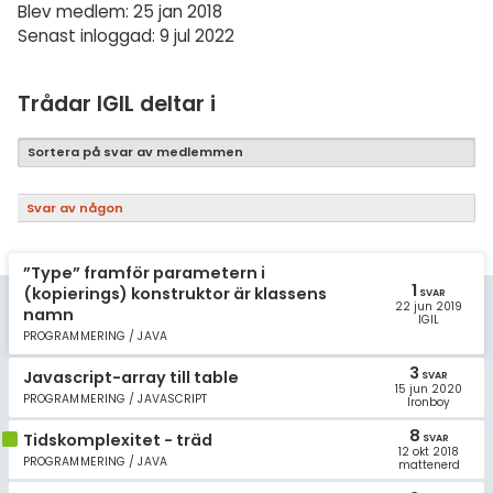
Samhällsorientering
Blev medlem: 25 jan 2018
Senast inloggad: 9 jul 2022
Ekonomi
Fler ämnen
Trådar IGIL deltar i
Övriga diskussioner
Sortera på svar av medlemmen
Livehjälpen
Svar av någon
Topplistor
”Type” framför parametern i
1
Regler
(kopierings) konstruktor är klassens
SVAR
22 jun 2019
namn
IGIL
PROGRAMMERING / JAVA
För lärare
3
Javascript-array till table
SVAR
15 jun 2020
3 inloggade
PROGRAMMERING / JAVASCRIPT
Ironboy
8
Tidskomplexitet - träd
SVAR
Om Pluggakuten
12 okt 2018
PROGRAMMERING / JAVA
mattenerd