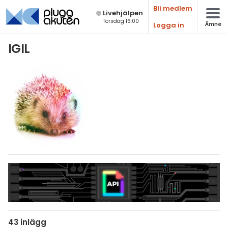
Bli medlem
Live­hjälpen
Torsdag 16:00
Logga in
Ämne
Matematik
IGIL
Fysik
Kemi
Biologi
Teknik & Bygg
Programmering
Svenska
Engelska
Fler språk
43 inlägg