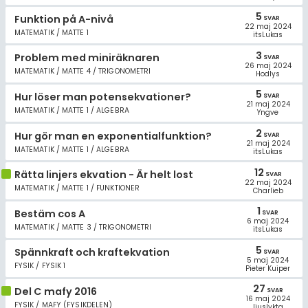
5
Funktion på A-nivå
SVAR
22 maj 2024
MATEMATIK / MATTE 1
itsLukas
3
Problem med miniräknaren
SVAR
26 maj 2024
MATEMATIK / MATTE 4 / TRIGONOMETRI
Hodlys
5
Hur löser man potensekvationer?
SVAR
21 maj 2024
MATEMATIK / MATTE 1 / ALGEBRA
Yngve
2
Hur gör man en exponentialfunktion?
SVAR
21 maj 2024
MATEMATIK / MATTE 1 / ALGEBRA
itsLukas
12
Rätta linjers ekvation - Är helt lost
SVAR
22 maj 2024
MATEMATIK / MATTE 1 / FUNKTIONER
Charlieb
1
Bestäm cos A
SVAR
6 maj 2024
MATEMATIK / MATTE 3 / TRIGONOMETRI
itsLukas
5
Spännkraft och kraftekvation
SVAR
5 maj 2024
FYSIK / FYSIK 1
Pieter Kuiper
27
Del C mafy 2016
SVAR
16 maj 2024
FYSIK / MAFY (FYSIKDELEN)
ljuslykta