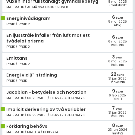
vuxen inför fullständigt gymnasiebetyg
Allmänna villkor
8 maj 2025
Smutstvätt
MATEMATIK / ALLMÄNNA DISKUSSIONER
Cookie-inställningar
6
Energinivådiagram
SVAR
8 maj 2025
FYSIK / FYSIK 2
Alex;
En ljusstråle infaller från luft mot ett
6
SVAR
tvådelat prisma
6 maj 2025
itsLukas
FYSIK / FYSIK 2
3
Emittans
SVAR
6 maj 2025
FYSIK / FYSIK 2
itsLukas
22
Energi vid β⁺-strålning
SVAR
31 jan 2025
FYSIK / FYSIK 1
Pankakan
9
Jacobian - betydelse och notation
SVAR
6 feb 2025
MATEMATIK / UNIVERSITET / FLERVARIABELANALYS
D4NIEL
7
Implicit derivering av två variabler
SVAR
31 jan 2025
MATEMATIK / UNIVERSITET / FLERVARIABELANALYS
itsLukas
8
Förklaring behövs
SVAR
23 jun 2024
MATEMATIK / MATTE 4 / DERIVATA
Trinity2