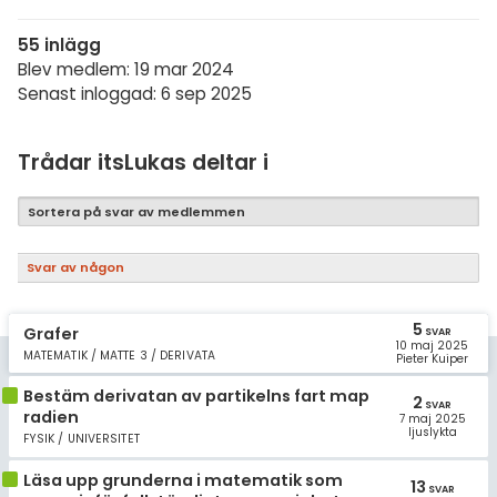
Samhällsorientering
55 inlägg
Ekonomi
Blev medlem: 19 mar 2024
Fler ämnen
Senast inloggad: 6 sep 2025
Övriga diskussioner
Trådar itsLukas deltar i
Livehjälpen
Sortera på svar av medlemmen
Topplistor
Svar av någon
Regler
5
Grafer
SVAR
För lärare
10 maj 2025
MATEMATIK / MATTE 3 / DERIVATA
Pieter Kuiper
Bestäm derivatan av partikelns fart map
11 inloggade
2
SVAR
radien
7 maj 2025
ljuslykta
FYSIK / UNIVERSITET
Om Pluggakuten
Läsa upp grunderna i matematik som
13
SVAR