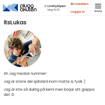
Bli medlem
Live­hjälpen
Idag 16:00
Logga in
Ämne
Matematik
itsLukas
Fysik
Kemi
Biologi
Teknik & Bygg
Programmering
Ah Jag meckar nummer!
Svenska
Jag är större del självlärd inom matte & fysik :)
Engelska
Jag är inte så duktig på kemi men börjar att greppa
det :D
Fler språk