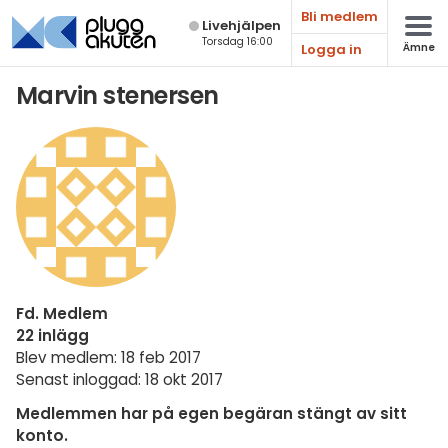
Bli medlem
Live­hjälpen
Torsdag 16:00
Logga in
Ämne
Matematik
Marvin stenersen
Fysik
Kemi
Biologi
Teknik & Bygg
Programmering
Fd. Medlem
Svenska
22 inlägg
Blev medlem: 18 feb 2017
Engelska
Senast inloggad: 18 okt 2017
Fler språk
Medlemmen har på egen begäran stängt av sitt
konto.