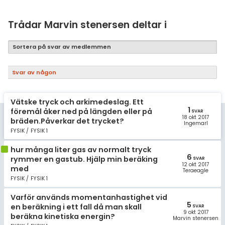
Samhällsorientering
Ekonomi
Trådar Marvin stenersen deltar i
Fler ämnen
Sortera på svar av medlemmen
Övriga diskussioner
Svar av någon
Livehjälpen
Vätske tryck och arkimedeslag. Ett
1
Topplistor
föremål åker ned på längden eller på
SVAR
18 okt 2017
bräden.Påverkar det trycket?
IngemarI
FYSIK / FYSIK 1
Regler
hur många liter gas av normalt tryck
6
För lärare
rymmer en gastub. Hjälp min beräking
SVAR
12 okt 2017
med
Teraeagle
FYSIK / FYSIK 1
2 inloggade
Varför används momentanhastighet vid
Om Pluggakuten
5
en beräkning i ett fall då man skall
SVAR
9 okt 2017
beräkna kinetiska energin?
Marvin stenersen