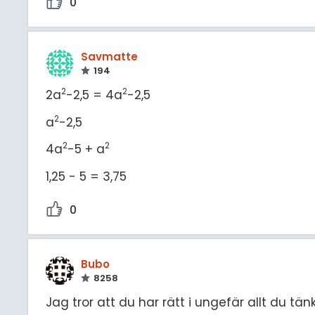
0
Savmatte
194
2
2
2a
-2,5 = 4a
-2,5
2
a
-2,5
2
2
4a
-5 + a
1,25 - 5 = 3,75
0
Bubo
8258
Jag tror att du har rätt i ungefär allt du tänk