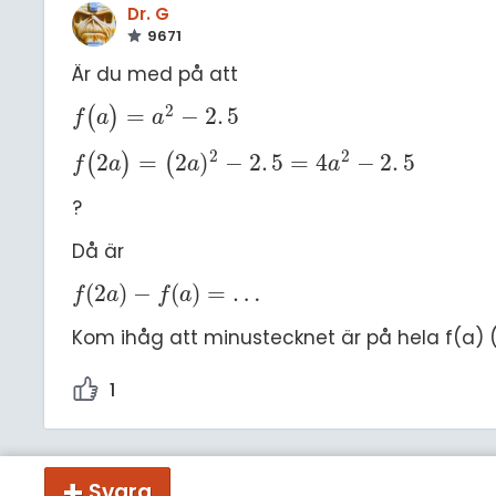
Dr. G
9671
Är du med på att
2
=
−
2
.
5
(
)
f
(
a
)
=
a
2
-
2
.
5
f
a
a
2
2
2
=
2
)
−
2
.
5
=
4
−
2
.
5
(
)
(
f
(
2
a
)
=
(
2
a
)
2
-
2
.
5
=
4
a
2
-
2
.
5
f
a
a
a
?
Då är
(
2
)
−
(
)
=
…
f
(
2
a
)
-
f
(
a
)
=
…
f
a
f
a
Kom ihåg att minustecknet är på hela f(a) 
1
Svara