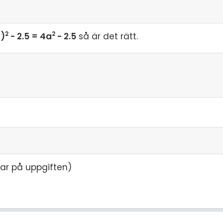
2
2
)
- 2.5 = 4a
- 2.5
så är det rätt.
var på uppgiften)