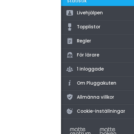
amhällsorientering
Statistik
för högskolan
konomi
Livehjälpen
iversitet
ler ämnen
Topplistor
gskoleprovet
riga diskussioner
Regler
Fy (mattedelen)
lmänna diskussioner
För lärare
1 inloggade
Om Pluggakuten
Allmänna villkor
Cookie-inställningar