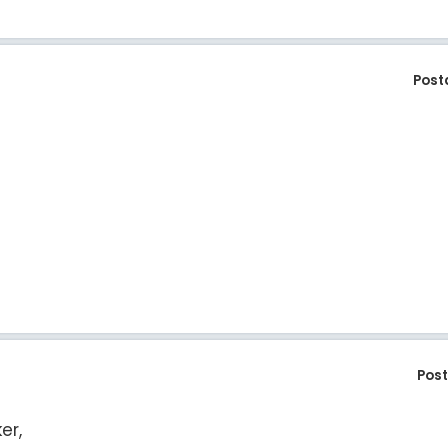
Post
Pos
er,