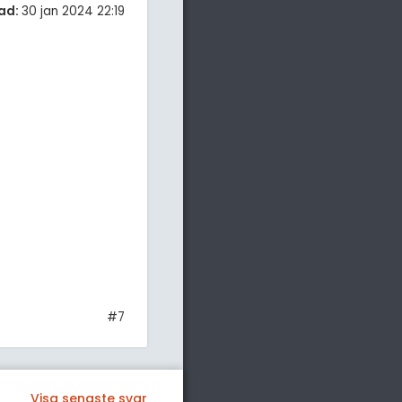
ad:
30 jan 2024 22:19
#7
Visa senaste svar