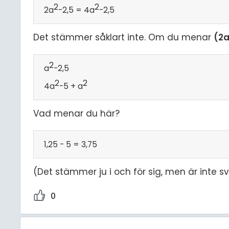
2
2
2a
-2,5 = 4a
-2,5
Det stämmer såklart inte. Om du menar
(2a
2
a
-2,5
2
2
4a
-5 + a
Vad menar du här?
1,25 - 5 = 3,75
(Det stämmer ju i och för sig, men är inte s
0