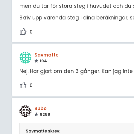
men du tar för stora steg i huvudet och du skr
Skriv upp varenda steg i dina beräkningar, så
0
Savmatte
194
Nej. Har gjort om den 3 gånger. Kan jag inte 
0
Bubo
8258
Savmatte skrev: