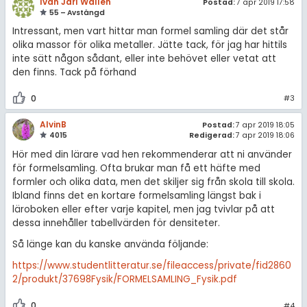
Ivan Jarl Wallén
Postad:
7 apr 2019 17:58
55 – Avstängd
Intressant, men vart hittar man formel samling där det står
olika massor för olika metaller. Jätte tack, för jag har hittils
inte sätt någon sådant, eller inte behövet eller vetat att
den finns. Tack på förhand
0
#3
AlvinB
Postad:
7 apr 2019 18:05
4015
Redigerad:
7 apr 2019 18:06
Hör med din lärare vad hen rekommenderar att ni använder
för formelsamling. Ofta brukar man få ett häfte med
formler och olika data, men det skiljer sig från skola till skola.
Ibland finns det en kortare formelsamling längst bak i
läroboken eller efter varje kapitel, men jag tvivlar på att
dessa innehåller tabellvärden för densiteter.
Så länge kan du kanske använda följande:
https://www.studentlitteratur.se/fileaccess/private/fid2860
2/produkt/37698Fysik/FORMELSAMLING_Fysik.pdf
0
#4