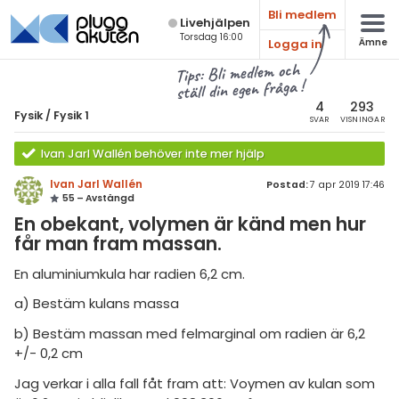
Bli medlem
Live­hjälpen
Torsdag 16:00
Logga in
Ämne
atematik
Alla ämnen
Tips: Bli medlem och
ställ din egen fråga !
sik
Fysik
4
293
Fysik
/
Fysik 1
SVAR
VISNINGAR
Alla trådar
emi
Ivan Jarl Wallén behöver inte mer hjälp
Grundskola
ologi
Ivan Jarl Wallén
Postad:
7 apr 2019 17:46
55 – Avstängd
Fysik 1
knik & Bygg
En obekant, volymen är känd men hur
Fysik 2
får man fram massan.
rogrammering
Universitet
En aluminiumkula har radien 6,2 cm.
venska
MaFy (fysikdelen)
a) Bestäm kulans massa
ngelska
Allmänna diskussioner
b) Bestäm massan med felmarginal om radien är 6,2
+/- 0,2 cm
er språk
Livehjälpen
Jag verkar i alla fall fåt fram att: Voymen av kulan som