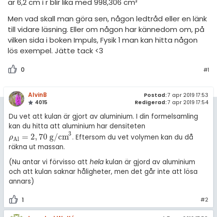
amhällsorientering
är 6,2 cm i r blir lika med 998,306 cm³
Topplistor
Men vad skall man göra sen, någon ledtråd eller en länk
konomi
Regler
till vidare läsning. Eller om någon har kännedom om, på
vilken sida i boken Impuls, Fysik 1 man kan hitta någon
ler ämnen
lös exempel. Jätte tack <3
För lärare
riga diskussioner
0
#1
4 inloggade
AlvinB
Om Pluggakuten
Postad:
7 apr 2019 17:53
4015
Redigerad:
7 apr 2019 17:54
Du vet att kulan är gjort av aluminium. I din formelsamling
Allmänna villkor
kan du hitta att aluminium har densiteten
3
=
2
,
70
g/cm
. Eftersom du vet volymen kan du då
ρ
Al
=
2
,
70
g/cm
3
ρ
Al
Cookie-inställningar
räkna ut massan.
(Nu antar vi förvisso att
hela
kulan är gjord av aluminium
och att kulan saknar håligheter, men det går inte att lösa
annars)
1
#2