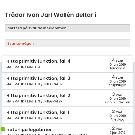
Samhällsorientering
Ekonomi
Trådar Ivan Jarl Wallén deltar i
Fler ämnen
Sortera på svar av medlemmen
Övriga diskussioner
Svar av någon
Livehjälpen
4
Hitta primitiv funktion, fall 4
SVAR
10 jun 2019
Topplistor
MATEMATIK / MATTE 3
Teraeagle
4
Hitta primitiv funktion, fall 3
SVAR
Regler
10 jun 2019
MATEMATIK / MATTE 3 / INTEGRALER
stupidugly
3
För lärare
Hitta primitiv funktion, fall 2
SVAR
10 jun 2019
MATEMATIK / MATTE 3 / INTEGRALER
Ivan Jarl Wallén
3 inloggade
2
Hitta primitiv funktion, fall 1
SVAR
10 jun 2019
MATEMATIK / MATTE 3 / INTEGRALER
Affe Jkpg
Om Pluggakuten
2
naturliga logatimer
SVAR
7 jun 2019