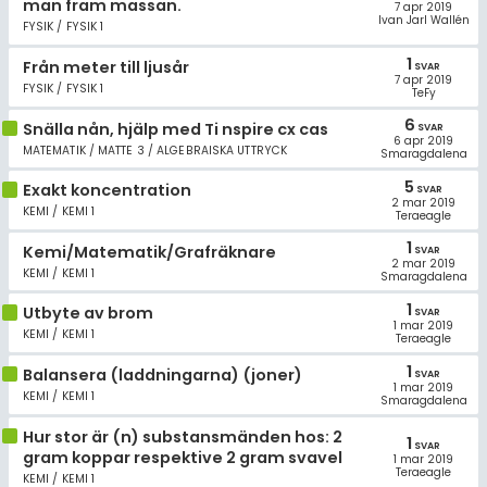
man fram massan.
7 apr 2019
Ivan Jarl Wallén
FYSIK / FYSIK 1
1
Från meter till ljusår
SVAR
7 apr 2019
FYSIK / FYSIK 1
TeFy
6
Snälla nån, hjälp med Ti nspire cx cas
SVAR
6 apr 2019
MATEMATIK / MATTE 3 / ALGEBRAISKA UTTRYCK
Smaragdalena
5
Exakt koncentration
SVAR
2 mar 2019
KEMI / KEMI 1
Teraeagle
1
Kemi/Matematik/Grafräknare
SVAR
2 mar 2019
KEMI / KEMI 1
Smaragdalena
1
Utbyte av brom
SVAR
1 mar 2019
KEMI / KEMI 1
Teraeagle
1
Balansera (laddningarna) (joner)
SVAR
1 mar 2019
KEMI / KEMI 1
Smaragdalena
Hur stor är (n) substansmänden hos: 2
1
SVAR
gram koppar respektive 2 gram svavel
1 mar 2019
Teraeagle
KEMI / KEMI 1