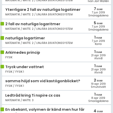
MATEMATIK / MATTE 2 / LINJÄRA EKVATIONSSYSTEM
Allmänna villkor
Ivan Jarl Wallén
7
Yterrligare 2 fall av naturliga logatimer
SVAR
7 jun 2019
Cookie-inställningar
MATEMATIK / MATTE 2 / LINJÄRA EKVATIONSSYSTEM
Smaragdalena
5
2 fall av naturliga logaritmer
SVAR
7 jun 2019
MATEMATIK / MATTE 2 / LINJÄRA EKVATIONSSYSTEM
Smaragdalena
1
naturliga logartimer
SVAR
7 jun 2019
MATEMATIK / MATTE 2 / LINJÄRA EKVATIONSSYSTEM
Korra
1
Arkimedes princip
SVAR
21 apr 2019
FYSIK
AlvinB
1
Tryck under vattnet
SVAR
21 apr 2019
FYSIK / FYSIK 1
AlvinB
2
samma höjd som vid kastögonblicket?
SVAR
19 apr 2019
FYSIK / FYSIK 1
Smutstvätt
1
Ledtråd kring Ti nspire cx cas
SVAR
8 apr 2019
MATEMATIK / MATTE 3
Smaragdalena
En obekant, volymen är känd men hur får
4
SVAR