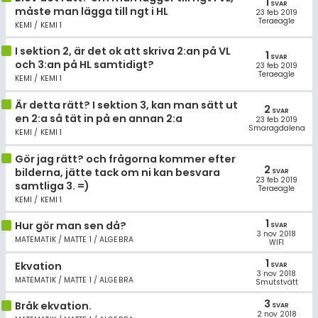
1
SVAR
måste man lägga till ngt i HL
23 feb 2019
Teraeagle
KEMI / KEMI 1
I sektion 2, är det ok att skriva 2:an på VL
1
SVAR
och 3:an på HL samtidigt?
23 feb 2019
Teraeagle
KEMI / KEMI 1
Är detta rätt? I sektion 3, kan man sätt ut
2
SVAR
en 2:a så tät in på en annan 2:a
23 feb 2019
Smaragdalena
KEMI / KEMI 1
Gör jag rätt? och frågorna kommer efter
2
bilderna, jätte tack om ni kan besvara
SVAR
23 feb 2019
samtliga 3. =)
Teraeagle
KEMI / KEMI 1
1
Hur gör man sen då?
SVAR
3 nov 2018
MATEMATIK / MATTE 1 / ALGEBRA
WIFI
1
Ekvation
SVAR
3 nov 2018
MATEMATIK / MATTE 1 / ALGEBRA
Smutstvätt
3
Bråk ekvation.
SVAR
2 nov 2018