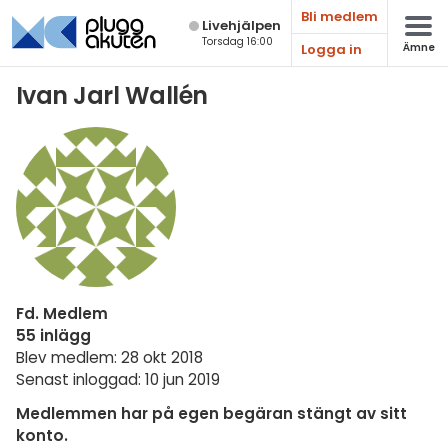
Bli medlem
Live­hjälpen
Torsdag 16:00
Logga in
Ämne
Matematik
Ivan Jarl Wallén
Fysik
Kemi
Biologi
Teknik & Bygg
Programmering
Fd. Medlem
Svenska
55 inlägg
Blev medlem: 28 okt 2018
Engelska
Senast inloggad: 10 jun 2019
Fler språk
Medlemmen har på egen begäran stängt av sitt
konto.