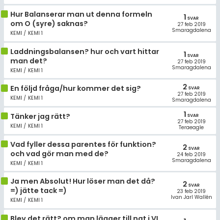
Hur Balanserar man ut denna formeln
1
SVAR
om O (syre) saknas?
27 feb 2019
Smaragdalena
KEMI / KEMI 1
Laddningsbalansen? hur och vart hittar
1
SVAR
man det?
27 feb 2019
Smaragdalena
KEMI / KEMI 1
2
En följd fråga/hur kommer det sig?
SVAR
27 feb 2019
KEMI / KEMI 1
Smaragdalena
1
Tänker jag rätt?
SVAR
27 feb 2019
KEMI / KEMI 1
Teraeagle
Vad fyller dessa parentes för funktion?
2
SVAR
och vad gör man med de?
24 feb 2019
Smaragdalena
KEMI / KEMI 1
Ja men Absolut! Hur löser man det då?
2
SVAR
=) jätte tack =)
23 feb 2019
Ivan Jarl Wallén
KEMI / KEMI 1
Blev det rätt? om man lägger till ngt i VL,