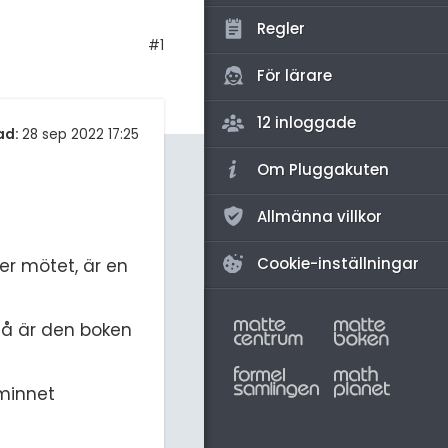
amhällsorientering
Regler
konomi
#1
För lärare
ler ämnen
12 inloggade
riga diskussioner
ad:
28 sep 2022 17:25
Om Pluggakuten
Allmänna villkor
Cookie-inställningar
er mötet, är en
så är den boken
 minnet