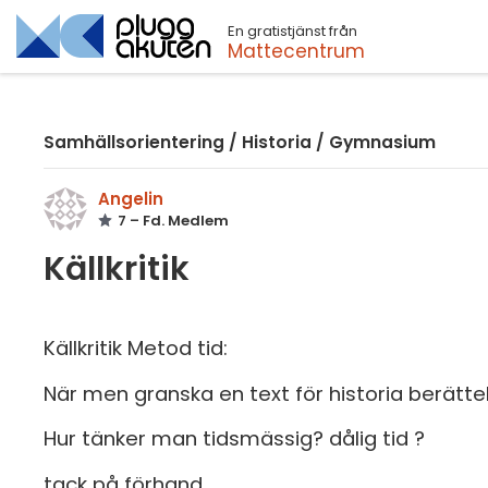
En gratistjänst från
Sök
Mattecentrum
Samhällsorientering
/
Historia
/
Gymnasium
Angelin
7 – Fd. Medlem
Källkritik
Källkritik Metod tid:
När men granska en text för historia berätte
Hur tänker man tidsmässig? dålig tid ?
tack på förhand