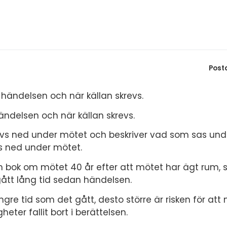
S
E
F
Öv
Post
 händelsen och när källan skrevs.
ändelsen och när källan skrevs.
skrevs ned under mötet och beskriver vad som sas und
vs ned under mötet.
bok om mötet 40 år efter att mötet har ägt rum, 
 gått lång tid sedan händelsen.
ängre tid som det gått, desto större är risken för att
heter fallit bort i berättelsen.