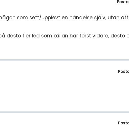
Posta
så någon som sett/upplevt en händelse själv, utan a
så desto fler led som källan har först vidare, desto o
Post
Post