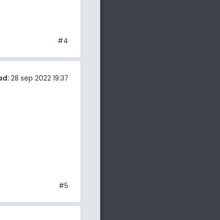
#4
ad:
28 sep 2022 19:37
#5