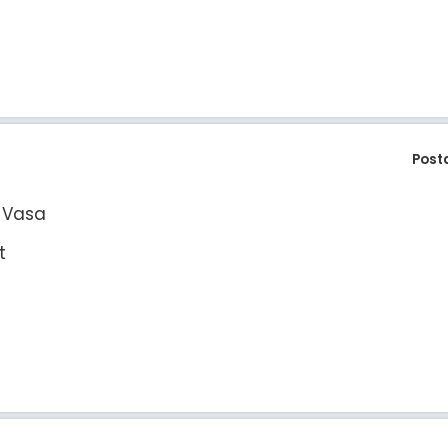
Post
v Vasa
it