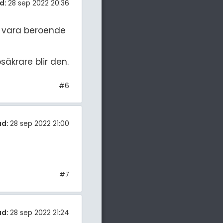
d:
28 sep 2022 20:36
tt vara beroende
säkrare blir den.
#6
ad:
28 sep 2022 21:00
#7
ad:
28 sep 2022 21:24