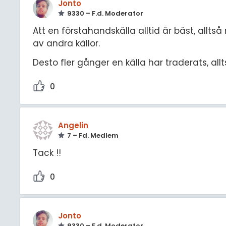
Jonto
9330 – F.d. Moderator
Att en förstahandskälla alltid är bäst, allt
av andra källor.
Desto fler gånger en källa har traderats, allt
0
Angelin
7 – Fd. Medlem
Tack !!
0
Jonto
9330 – F.d. Moderator