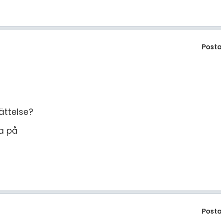
Post
ättelse?
a på
Post