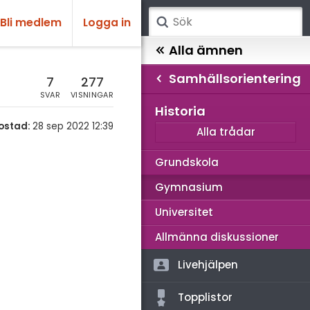
Bli medlem
Logga in
atematik
Alla ämnen
Samhällsorientering
sik
amhällsorientering
7
277
SVAR
VISNINGAR
Alla trådar
emi
Historia
ostad:
28 sep 2022 12:39
Alla trådar
mhällskunskap
ologi
storia
Grundskola
knik & Bygg
ligion
Gymnasium
rogrammering
ografi
Universitet
venska
losofi
Allmänna diskussioner
ngelska
Livehjälpen
er språk
Topplistor