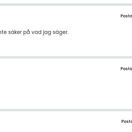
Post
inte säker på vad jag säger.
Post
Post