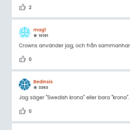
2
mag1
10191
Crowns använder jag, och från sammanhang
0
Bedinsis
3363
Jag säger "Swedish krona" eller bara "krona".
0