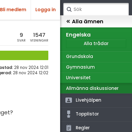
Bli medlem
Logga in
atematik
Alla ämnen
sik
Engelska
9
1547
SVAR
VISNINGAR
Alla trådar
emi
Grundskola
ologi
Gymnasium
ostad:
28 nov 2024 12:01
knik & Bygg
gerad:
28 nov 2024 12:02
Universitet
rogrammering
Allmänna diskussioner
venska
Livehjälpen
ngelska
aget?
Topplistor
er språk
Regler