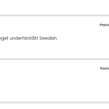
Post
et underförstått Swedish.
Post