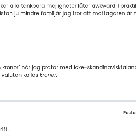
ker alla tänkbara möjligheter låter awkward. I prak
istan ju mindre familjär jag tror att mottagaren är
 kronor" när jag pratar med icke-skandinavisktala
a valutan kallas
kroner.
Posta
ift.