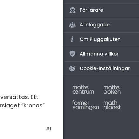
amhällsorientering
För lärare
konomi
4 inloggade
ler ämnen
riga diskussioner
Om Pluggakuten
Allmänna villkor
Cookie-inställningar
versättas. Ett
rslaget ”kronas”
#1