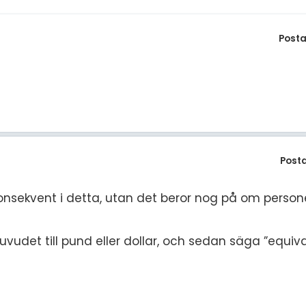
Posta
Post
 konsekvent i detta, utan det beror nog på om person
 huvudet till pund eller dollar, och sedan säga ”equi