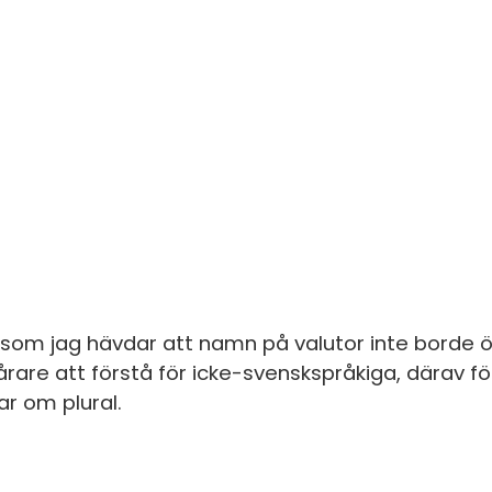
S
E
F
Öv
som jag hävdar att namn på valutor inte borde ö
rare att förstå för icke-svenskspråkiga, därav fö
ar om plural.