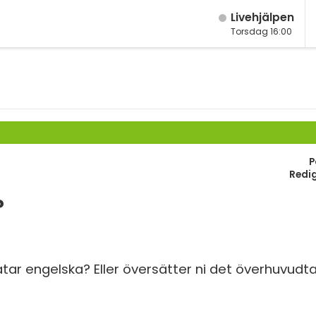
Live­hjälpen
Torsdag 16:00
M
Fy
K
Bi
P
Te
Redi
P
?
S
E
ratar engelska? Eller översätter ni det överhuvudt
Fl