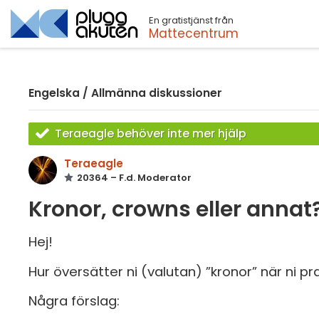
En gratistjänst från
Sök
Mattecentrum
Engelska
/
Allmänna diskussioner
Teraeagle behöver inte mer hjälp
Teraeagle
20364 – F.d. Moderator
Kronor, crowns eller annat
Hej!
Hur översätter ni (valutan) ”kronor” när ni p
Några förslag: