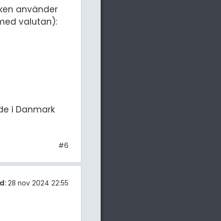
tiken använder
 med valutan):
nde i Danmark
#6
d:
28 nov 2024 22:55