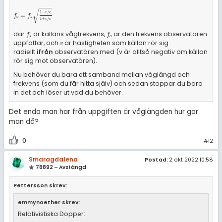
−
−
−
−
√
1
−
/
v
c
f
o
=
f
s
1
-
v
/
c
1
+
v
/
c
=
f
f
o
s
1
+
/
v
c
där
är källans vågfrekvens,
är den frekvens observatören
f
s
f
o
f
f
s
o
uppfattar, och
är hastigheten som källan rör sig
v
v
radiellt
ifrån
observatören med (v är alltså negativ om källan
rör sig mot observatören).
Nu behöver du bara ett samband mellan våglängd och
frekvens (som du får hitta själv) och sedan stoppar du bara
in det och löser ut vad du behöver.
Det enda man har från uppgiften är våglängden hur gör
man då?
0
#12
Smaragdalena
Postad:
2 okt 2022 10:58
78892 – Avstängd
Pettersson skrev:
emmynoether skrev:
Relativistiska Dopper: