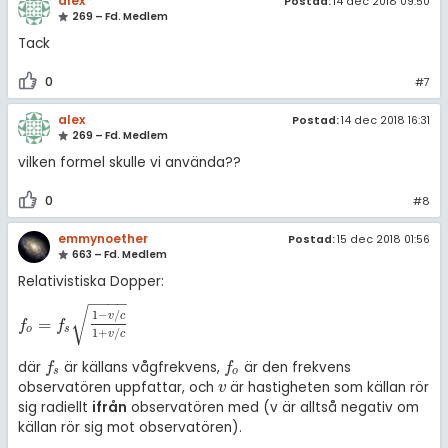
alex
Postad:
14 dec 2018 09:50
269 – Fd. Medlem
Tack
0
#7
alex
Postad:
14 dec 2018 16:31
269 – Fd. Medlem
vilken formel skulle vi använda??
0
#8
emmynoether
Postad:
15 dec 2018 01:56
663 – Fd. Medlem
Relativistiska Dopper:
−
−
−
−
√
1
−
/
v
c
=
f
o
=
f
s
1
-
v
/
c
1
+
v
/
c
f
f
o
s
1
+
/
v
c
där
är källans vågfrekvens,
är den frekvens
f
s
f
o
f
f
s
o
observatören uppfattar, och
är hastigheten som källan rör
v
v
sig radiellt
ifrån
observatören med (v är alltså negativ om
källan rör sig mot observatören).