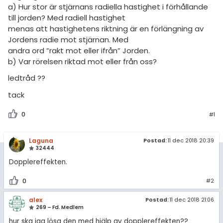
amhällsorientering
Topplistor
a) Hur stor är stjärnans radiella hastighet i förhållande
till jorden? Med radiell hastighet
konomi
menas att hastighetens riktning är en förlängning av
Regler
Jordens radie mot stjärnan. Med
ler ämnen
andra ord ”rakt mot eller ifrån” Jorden.
För lärare
b) Var rörelsen riktad mot eller från oss?
riga diskussioner
10 inloggade
ledtråd ??
tack
Om Pluggakuten
0
#1
Allmänna villkor
Laguna
Postad:
11 dec 2018 20:39
Cookie-inställningar
32444
Dopplereffekten.
0
#2
alex
Postad:
11 dec 2018 21:06
269 – Fd. Medlem
hur ska jag lösa den med hjälp av dopplereffekten??