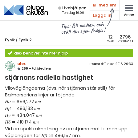
Bli medlem
Live­hjälpen
Torsdag 16:00
Logga in
Ämne
atematik
Alla ämnen
Tips: Bli medlem och
ställ din egen fråga !
sik
Fysik
12
2796
Fysik
/
Fysik 2
SVAR
VISNINGAR
Alla trådar
emi
alex behöver inte mer hjälp
Grundskola
ologi
alex
Postad:
11 dec 2018 20:33
269 – Fd. Medlem
Fysik 1
knik & Bygg
stjärnans radiella hastighet
Fysik 2
rogrammering
Vilovåglängderna (dvs. när stjärnan står still) för
Universitet
Balmerseriens linjer är följande:
venska
𝐻𝛼 = 656,272 𝑛𝑚
MaFy (fysikdelen)
𝐻𝛽 = 486,133 𝑛𝑚
ngelska
Allmänna diskussioner
𝐻𝛾 = 434,047 𝑛𝑚
𝐻𝛿 = 410,174 𝑛𝑚
er språk
Livehjälpen
Vid en spektralmätning av en stjärna mätte man upp
våglängden för 𝐻𝛽 till 486,157 nm.