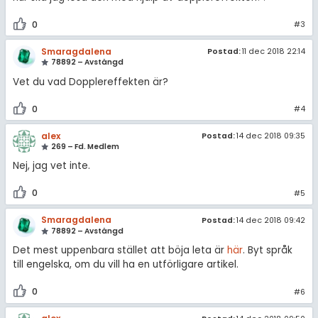
0
#3
Smaragdalena
Postad:
11 dec 2018 22:14
78892 – Avstängd
Vet du vad Dopplereffekten är?
0
#4
alex
Postad:
14 dec 2018 09:35
269 – Fd. Medlem
Nej, jag vet inte.
0
#5
Smaragdalena
Postad:
14 dec 2018 09:42
78892 – Avstängd
Det mest uppenbara stället att böja leta är
här
. Byt språk
till engelska, om du vill ha en utförligare artikel.
0
#6