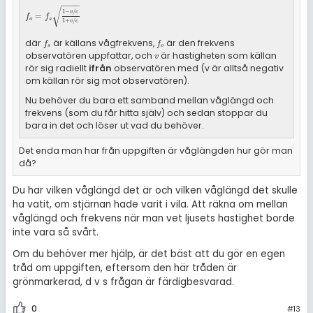
−
−
−
−
√
1
−
/
v
c
f
o
=
f
s
1
-
v
/
c
1
+
v
/
c
=
f
f
o
s
1
+
/
v
c
där
är källans vågfrekvens,
är den frekvens
f
s
f
o
f
f
s
o
observatören uppfattar, och
är hastigheten som källan
v
v
rör sig radiellt
ifrån
observatören med (v är alltså negativ
om källan rör sig mot observatören).
Nu behöver du bara ett samband mellan våglängd och
frekvens (som du får hitta själv) och sedan stoppar du
bara in det och löser ut vad du behöver.
Det enda man har från uppgiften är våglängden hur gör man
då?
Du har vilken våglängd det är och vilken våglängd det skulle
ha vatit, om stjärnan hade varit i vila. Att räkna om mellan
våglängd och frekvens när man vet ljusets hastighet borde
inte vara så svårt.
Om du behöver mer hjälp, är det bäst att du gör en egen
tråd om uppgiften, eftersom den här tråden är
grönmarkerad, d v s frågan är färdigbesvarad.
0
#13