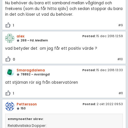
Nu behöver du bara ett samband mellan våglängd och
frekvens (som du får hitta själv) och sedan stoppar du bara
in det och löser ut vad du behöver.
1
#9
alex
Postad:
15 dec 2018 12:59
269 – Fd. Medlem
vad betyder det om jag får ett positiv värde ?
0
#10
Smaragdalena
Postad:
15 dec 2018 13:33
78892 – Avstängd
att stjärnan rör sig från observatören
1
#11
Pettersson
Postad:
2 okt 2022 09:53
150
emmynoether skrev:
Relativistiska Dopper: