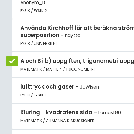
Anonym_15
FYSIK / FYSIK 2
Använda Kirchhoff för att beräkna strö
superposition
naytte
FYSIK / UNIVERSITET
A och B i b) uppgiften, trigonometri uppg
MATEMATIK / MATTE 4 / TRIGONOMETRI
lufttryck och gaser
JoWisen
FYSIK / FYSIK 1
Kluring - kvadratens sida
tomast80
MATEMATIK / ALLMÄNNA DISKUSSIONER