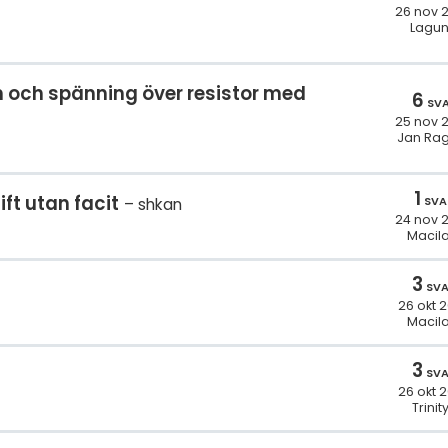
26 nov 
Lagu
m och spänning över resistor med
6
SV
25 nov 
Jan Ra
1
ift utan facit
SVA
shkan
24 nov 
Macila
3
SV
26 okt 
Macila
3
SV
26 okt 
Trinit