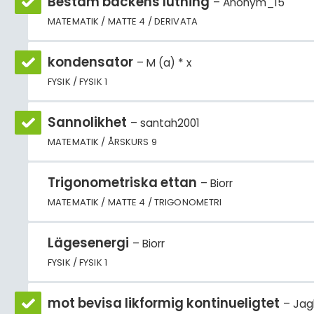
Bestäm backens lutning
Anonym_15
MATEMATIK / MATTE 4 / DERIVATA
kondensator
M (a) * x
FYSIK / FYSIK 1
Sannolikhet
santah2001
MATEMATIK / ÅRSKURS 9
Trigonometriska ettan
Biorr
MATEMATIK / MATTE 4 / TRIGONOMETRI
Lägesenergi
Biorr
FYSIK / FYSIK 1
mot bevisa likformig kontinueligtet
Jag