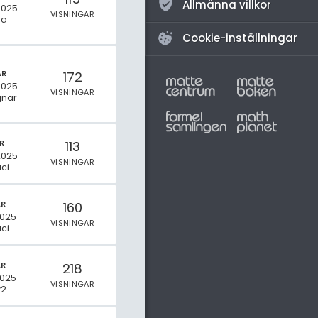
Allmänna villkor
2025
VISNINGAR
na
Cookie-inställningar
AR
172
2025
VISNINGAR
gnar
R
113
2025
VISNINGAR
ci
AR
160
2025
VISNINGAR
ci
AR
218
2025
VISNINGAR
y2