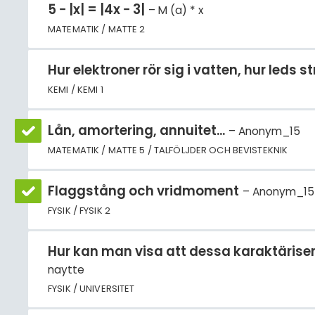
5 − |x| = |4x − 3|
M (a) * x
MATEMATIK / MATTE 2
Hur elektroner rör sig i vatten, hur leds
KEMI / KEMI 1
Lån, amortering, annuitet...
Anonym_15
MATEMATIK / MATTE 5 / TALFÖLJDER OCH BEVISTEKNIK
Flaggstång och vridmoment
Anonym_15
FYSIK / FYSIK 2
Hur kan man visa att dessa karaktäriseri
naytte
FYSIK / UNIVERSITET