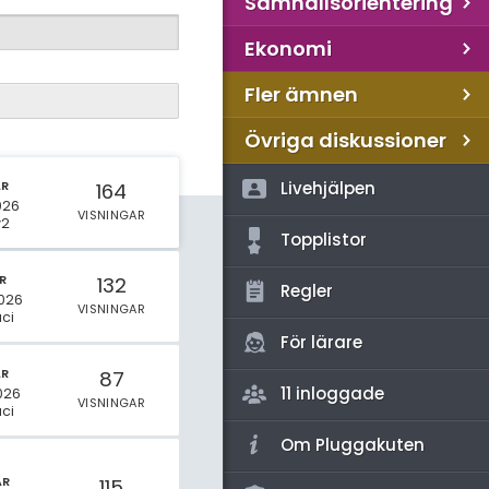
Samhällsorientering
Ekonomi
Fler ämnen
Övriga diskussioner
AR
Livehjälpen
164
2026
VISNINGAR
y2
Topplistor
R
132
Regler
026
VISNINGAR
ci
För lärare
AR
87
11 inloggade
026
VISNINGAR
ci
Om Pluggakuten
AR
115