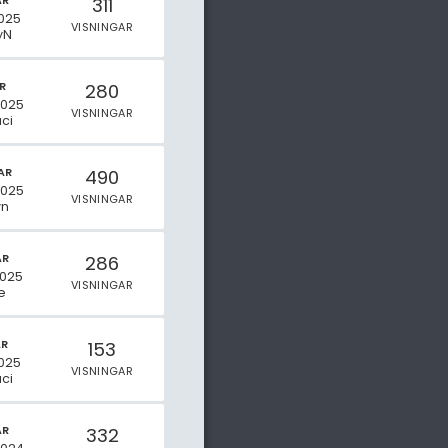
AR
311
025
VISNINGAR
yN
R
280
2025
VISNINGAR
ci
AR
490
2025
VISNINGAR
yn
AR
286
2025
VISNINGAR
e
AR
153
2025
VISNINGAR
ci
AR
332