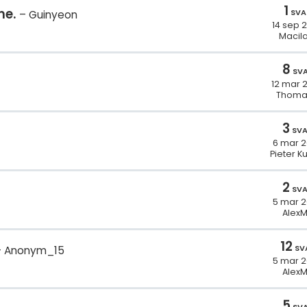
1
me.
SVA
Guinyeon
14 sep 
Macila
8
SV
12 mar 
Thoma
3
SV
6 mar 
Pieter K
2
SV
5 mar 
Alex
12
SV
Anonym_15
5 mar 
Alex
5