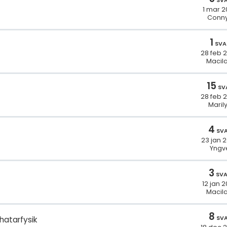
SV
1 mar 2
Conn
1
SVA
28 feb 
Macila
15
SV
28 feb 
Maril
4
SV
23 jan 
Yngv
3
SV
12 jan 
Macila
8
SV
hatarfysik