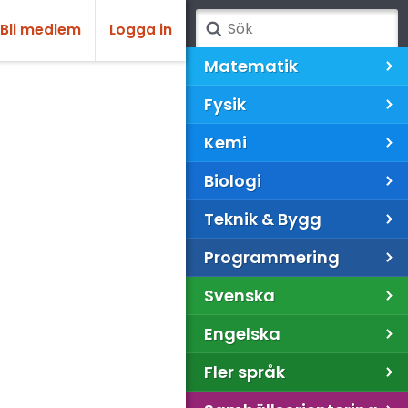
Bli medlem
Logga in
Matematik
Fysik
Kemi
Biologi
Teknik & Bygg
Programmering
Svenska
Engelska
Fler språk