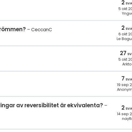
2
SV
5 okt 2
Yngv
2
 strömmen?
SV
CeccanC
6 okt 2
Le Bagu
27
SV
5 okt 2
Arkto
7
SV
19 sep 
Anonym
ngar av reversibilitet är ekvivalenta?
2
SV
14 sep 
naytt