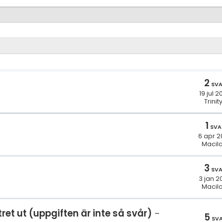
2
SV
19 jul 
Trinit
1
SVA
6 apr 2
Macila
3
SV
3 jan 2
Macila
et ut (uppgiften är inte så svår)
5
SV