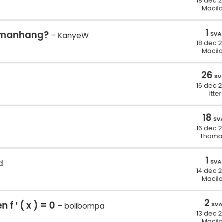
18 dec 
Macila
1
ammanhang?
SVA
KanyeW
18 dec 
Macila
26
SV
16 dec 
itter
18
SV
16 dec 
Thoma
1
SVA
d
14 dec 
Macila
2
f ′ ( x ) = 0
SV
bolibompa
13 dec 
Macila