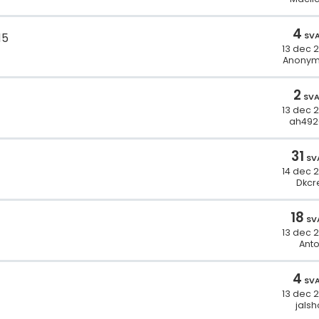
4
SV
15
13 dec 
Anonym
2
SV
13 dec 
ah492
31
SV
14 dec 
Dkcr
18
SV
13 dec 
Ant
4
SV
13 dec 
jalsh