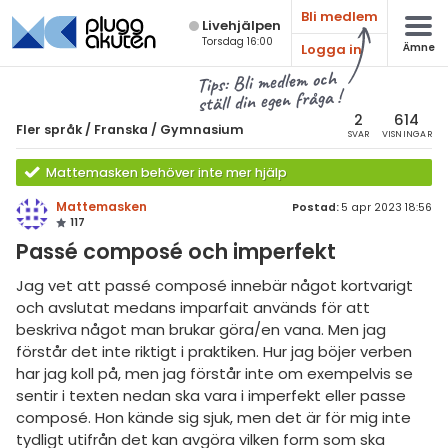
Bli medlem
Live­hjälpen
Torsdag 16:00
Logga in
Ämne
atematik
Alla ämnen
Tips: Bli medlem och
ställ din egen fråga !
Fler språk
sik
er språk
2
614
Fler språk
/
Franska
/
Gymnasium
SVAR
VISNINGAR
Alla trådar
emi
Franska
Mattemasken behöver inte mer hjälp
Alla trådar
anska
ologi
Mattemasken
Postad:
5 apr 2023 18:56
117
ska
Grundskola
knik & Bygg
Passé composé och imperfekt
anska
Gymnasium
rogrammering
Jag vet att passé composé innebär något kortvarigt
dra språk
Universitet
och avslutat medans imparfait används för att
venska
beskriva något man brukar göra/en vana. Men jag
Allmänna diskussioner
förstår det inte riktigt i praktiken. Hur jag böjer verben
ngelska
har jag koll på, men jag förstår inte om exempelvis se
Livehjälpen
sentir i texten nedan ska vara i imperfekt eller passe
er språk
composé. Hon kände sig sjuk, men det är för mig inte
Topplistor
tydligt utifrån det kan avgöra vilken form som ska