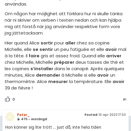
amhällsorientering
användas.
Regler
konomi
Om någon har möjlighet att förklara hur ni skulle tänka
när ni skriver om verben i texten nedan och kan hjälpa
För lärare
ler ämnen
mig att förstå när jag använder respektive form vore
jag jättetacksam.
3 inloggade
riga diskussioner
Hier quand Alice
sortir
pour
aller
chez sa copine
Michelle, elle
se sentir
un peu fatiguée et elle
avoir
mal
Om Pluggakuten
à la tête. Il
faire
gris et assez froid. Quand elle
arriver
chez Michelle, Michelle
préparer
deux tasses de thé et
Allmänna villkor
les copines
s’installer
dans le canapé. Après quelques
minutes, Alice
demander
à Michelle si elle
avoir
un
Cookie-inställningar
thermomètre. Alice
mesurer
la température. Elle
avoir
39 de fièvre !
0
#1
Peter_
Postad:
10 apr 2023 17:03
470 – Avstängd
Hon känner sig lite trött ... just då, inte hela tiden