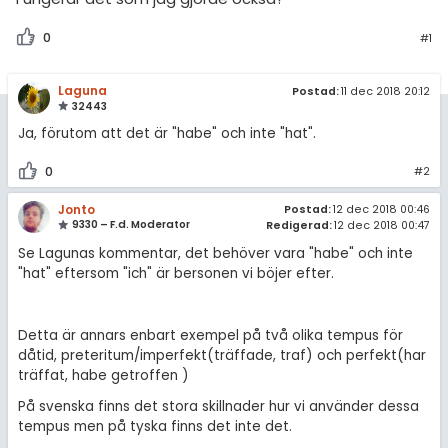
amhällsorientering
Regler
0
#1
konomi
För lärare
ler ämnen
Laguna
Postad:
11 dec 2018 20:12
32443
2 inloggade
riga diskussioner
Ja, förutom att det är "habe" och inte "hat".
Om Pluggakuten
0
#2
Jonto
Postad:
12 dec 2018 00:46
Allmänna villkor
9330 – F.d. Moderator
Redigerad:
12 dec 2018 00:47
Se Lagunas kommentar, det behöver vara "habe" och inte
Cookie-inställningar
"hat" eftersom "ich" är bersonen vi böjer efter.
Detta är annars enbart exempel på två olika tempus för
dåtid, preteritum/imperfekt(träffade, traf) och perfekt(har
träffat, habe getroffen )
På svenska finns det stora skillnader hur vi använder dessa
tempus men på tyska finns det inte det.