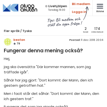
Bli medlem
Live­hjälpen
Torsdag 16:00
Logga in
Ämne
atematik
Alla ämnen
Tips: Bli medlem och
ställ din egen fråga !
Fler språk
sik
er språk
2
174
Fler språk
/
Tyska
SVAR
VISNINGAR
Alla trådar
emi
Tyska
beatan
Postad:
11 dec 2018 20:04
79
Alla trådar
anska
ologi
Fungerar denna mening också?
ska
Grundskola
knik & Bygg
Hej,
anska
Gymnasium
jag ska översätta "Där kommer mannen, som jag
rogrammering
träffade igår".
dra språk
Universitet
venska
Såhär har jag gjort: "Dort kommt der Mann, den ich
Allmänna diskussioner
gestern getroffen hat."
ngelska
Livehjälpen
Men i facit står det såhär: "Dort kommt der Mann, den
er språk
ich gestern traf."
Topplistor
Fungerar det som jag gjorde också?