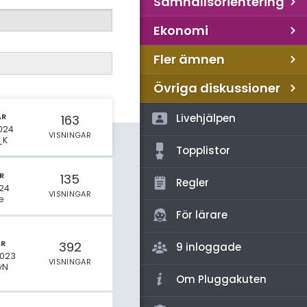
Samhällsorientering
Ekonomi
Fler ämnen
Övriga diskussioner
AR
Livehjälpen
163
2024
VISNINGAR
_K
Topplistor
R
135
Regler
024
VISNINGAR
e
För lärare
AR
392
9 inloggade
2023
VISNINGAR
yN
Om Pluggakuten