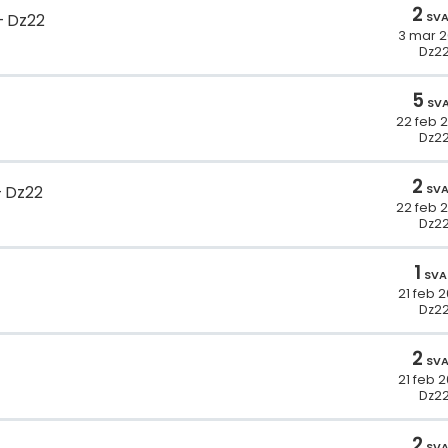
2
SV
Dz22
3 mar 
Dz2
5
SV
22 feb 
Dz2
2
SV
Dz22
22 feb 
Dz2
1
SVA
21 feb 
Dz2
2
SV
21 feb 
Dz2
2
SV