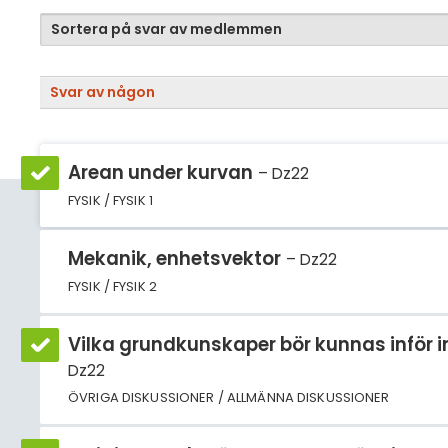
Sortera på svar av medlemmen
Svar av någon
Arean under kurvan
Dz22
FYSIK / FYSIK 1
Mekanik, enhetsvektor
Dz22
FYSIK / FYSIK 2
Vilka grundkunskaper bör kunnas inför 
Dz22
ÖVRIGA DISKUSSIONER / ALLMÄNNA DISKUSSIONER