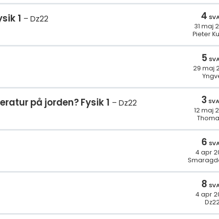
4
sik 1
SV
Dz22
31 maj 
Pieter K
5
SV
29 maj 
Yngv
3
atur på jorden? Fysik 1
SV
Dz22
12 maj 
Thoma
6
SV
4 apr 2
Smaragd
8
SV
4 apr 2
Dz2