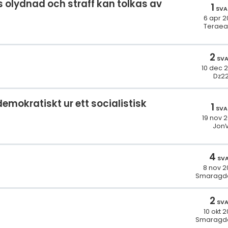
 olydnad och straff kan tolkas av
1
SVA
6 apr 2
Teraea
2
SV
10 dec 
Dz2
emokratiskt ur ett socialistisk
1
SVA
19 nov 
Jon
4
SV
8 nov 2
Smaragd
2
SV
10 okt 
Smaragd