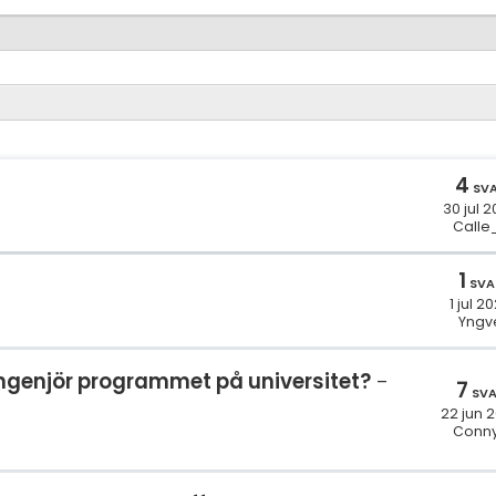
4
SV
30 jul 
Calle
1
SVA
1 jul 2
Yngv
ingenjör programmet på universitet?
7
SV
22 jun 
Conn