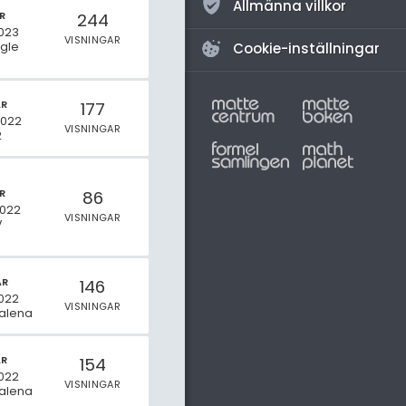
Allmänna villkor
R
244
023
VISNINGAR
gle
Cookie-inställningar
AR
177
2022
VISNINGAR
2
R
86
2022
VISNINGAR
V
AR
146
022
VISNINGAR
alena
AR
154
2022
VISNINGAR
alena