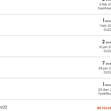
3 feb 2
SaintVe
1
SVA
1 feb 2
Dz2
2
SV
31 jan 
Dz2
7
SV
29 jan 
Dz2
1
SVA
20 dec 
FysikSt
Dz22
Bli förs