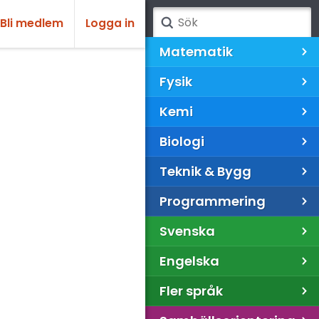
Bli medlem
Logga in
Matematik
Fysik
Kemi
Biologi
Teknik & Bygg
Programmering
Svenska
Engelska
Fler språk