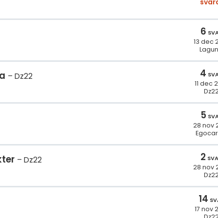
svar
6
SV
13 dec 
Lagu
4
ta
SV
Dz22
11 dec 
Dz2
5
SV
28 nov 
Egoca
2
kter
SV
Dz22
28 nov 
Dz2
14
SV
17 nov 
Dz2