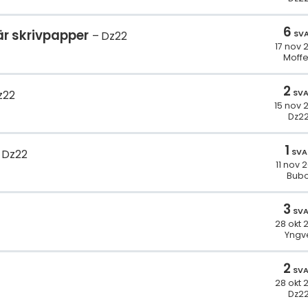
6
är skrivpapper
SV
Dz22
17 nov 
Moff
2
SV
z22
15 nov 
Dz2
1
SVA
Dz22
11 nov 
Bub
3
SV
28 okt 
Yngv
2
SV
28 okt 
Dz2