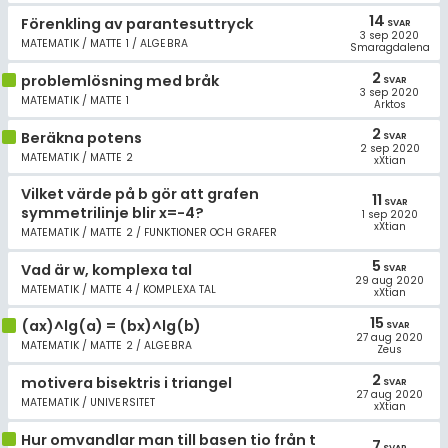
14
Förenkling av parantesuttryck
SVAR
3 sep 2020
MATEMATIK / MATTE 1 / ALGEBRA
Smaragdalena
2
problemlösning med bråk
SVAR
3 sep 2020
MATEMATIK / MATTE 1
Arktos
2
Beräkna potens
SVAR
2 sep 2020
MATEMATIK / MATTE 2
xXtian
Vilket värde på b gör att grafen
11
SVAR
symmetrilinje blir x=-4?
1 sep 2020
xXtian
MATEMATIK / MATTE 2 / FUNKTIONER OCH GRAFER
5
Vad är w, komplexa tal
SVAR
29 aug 2020
MATEMATIK / MATTE 4 / KOMPLEXA TAL
xXtian
15
(ax)^lg(a) = (bx)^lg(b)
SVAR
27 aug 2020
MATEMATIK / MATTE 2 / ALGEBRA
Zeus
2
motivera bisektris i triangel
SVAR
27 aug 2020
MATEMATIK / UNIVERSITET
xXtian
Hur omvandlar man till basen tio från t
7
SVAR