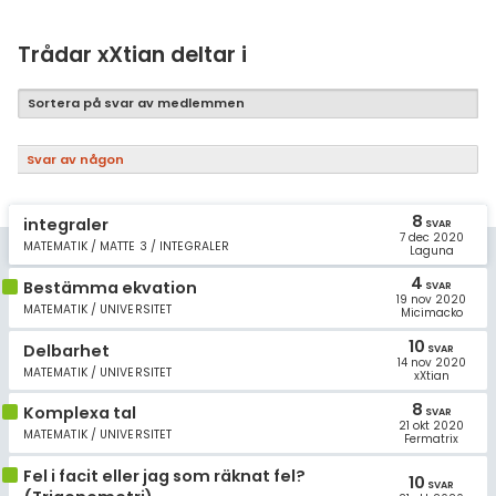
Samhällsorientering
Ekonomi
Trådar xXtian deltar i
Fler ämnen
Sortera på svar av medlemmen
Övriga diskussioner
Svar av någon
Livehjälpen
8
integraler
SVAR
7 dec 2020
Topplistor
MATEMATIK / MATTE 3 / INTEGRALER
Laguna
4
Bestämma ekvation
SVAR
Regler
19 nov 2020
MATEMATIK / UNIVERSITET
Micimacko
10
För lärare
Delbarhet
SVAR
14 nov 2020
MATEMATIK / UNIVERSITET
xXtian
6 inloggade
8
Komplexa tal
SVAR
21 okt 2020
MATEMATIK / UNIVERSITET
Fermatrix
Om Pluggakuten
Fel i facit eller jag som räknat fel?
10
SVAR