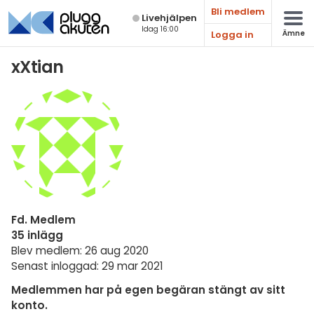
Bli medlem
Live­hjälpen
Idag 16:00
Logga in
Ämne
Matematik
xXtian
Fysik
Kemi
Biologi
Teknik & Bygg
Programmering
Fd. Medlem
Svenska
35 inlägg
Blev medlem: 26 aug 2020
Engelska
Senast inloggad: 29 mar 2021
Fler språk
Medlemmen har på egen begäran stängt av sitt
konto.