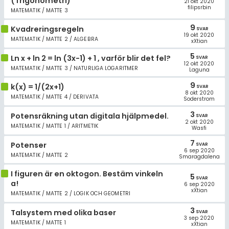
(Trigonometri)
21 okt 2020
Allmänna villkor
filipsrbin
MATEMATIK / MATTE 3
9
Cookie-inställningar
Kvadreringsregeln
SVAR
19 okt 2020
MATEMATIK / MATTE 2 / ALGEBRA
xXtian
5
Ln x + ln 2 = ln (3x-1) + 1 , varför blir det fel?
SVAR
12 okt 2020
MATEMATIK / MATTE 3 / NATURLIGA LOGARITMER
Laguna
9
k(x) = 1/(2x+1)
SVAR
8 okt 2020
MATEMATIK / MATTE 4 / DERIVATA
Soderstrom
3
Potensräkning utan digitala hjälpmedel.
SVAR
2 okt 2020
MATEMATIK / MATTE 1 / ARITMETIK
Wasfi
7
Potenser
SVAR
6 sep 2020
MATEMATIK / MATTE 2
Smaragdalena
I figuren är en oktogon. Bestäm vinkeln
5
SVAR
a!
6 sep 2020
xXtian
MATEMATIK / MATTE 2 / LOGIK OCH GEOMETRI
3
Talsystem med olika baser
SVAR
3 sep 2020
MATEMATIK / MATTE 1
xXtian